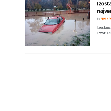
Izost
najve
BY
MOJINF
Izostana
Izvor: F