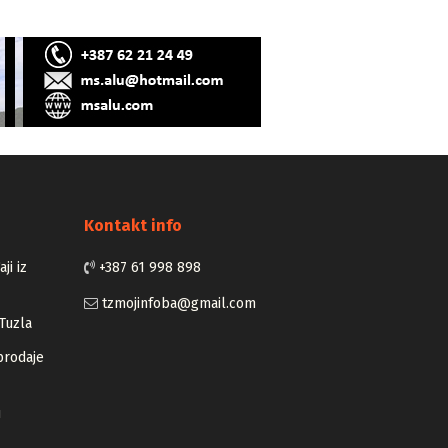
Kontakt info
ji iz
+387 61 998 898
tzmojinfoba@gmail.com
Tuzla
prodaje
u