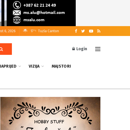
st 6, 2026
17
Tuzla Canton
°C
Login
NAPRIJED
VIZIJA
MAJSTORI