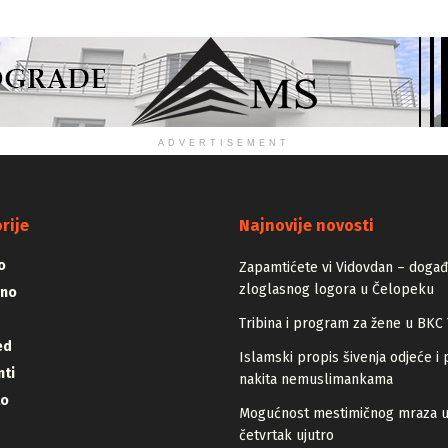
ADVERTISEMENT
rije
Najnovije novosti
o
Zapamtićete vi Vidovdan – događa
zloglasnog logora u Čelopeku
vno
Tribina i program za žene u BKC 
ed
Islamski propis šivenja odjeće i 
ti
nakita nemuslimankama
lo
Mogućnost mestimičnog mraza 
četvrtak ujutro