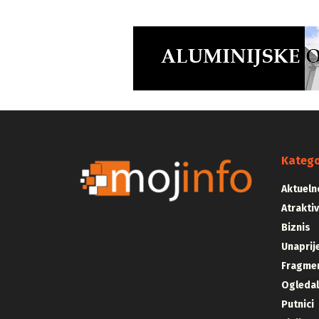
Katego
Aktueln
Atrakti
Biznis
Unaprij
Fragmen
Ogleda
Putnici