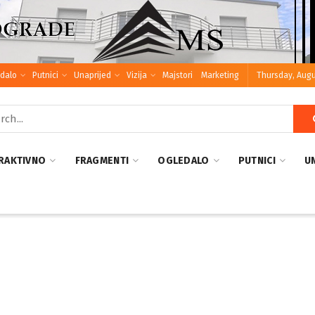
dalo
Putnici
Unaprijed
Vizija
Majstori
Marketing
Thursday, Augu
RAKTIVNO
FRAGMENTI
OGLEDALO
PUTNICI
U