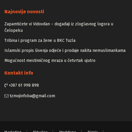
Majstori
Najnovije novosti
Zapamtićete vi Vidovdan – događaji iz zloglasnog logora u
Čelopeku
Tribina i program za žene u BKC Tuzla
Islamski propis šivenja odjeće i prodaje nakita nemuslimankama
Mogućnost mestimičnog mraza u četvrtak ujutro
Kontakt info
+387 61 998 898
tzmojinfoba@gmail.com