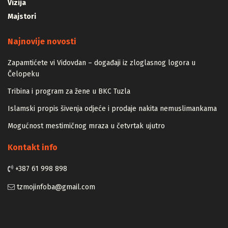
Vizija
Majstori
Najnovije novosti
Zapamtićete vi Vidovdan – događaji iz zloglasnog logora u
Čelopeku
Tribina i program za žene u BKC Tuzla
Islamski propis šivenja odjeće i prodaje nakita nemuslimankama
Mogućnost mestimičnog mraza u četvrtak ujutro
Kontakt info
+387 61 998 898
tzmojinfoba@gmail.com