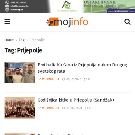
Home
Tag
Prijepolje
Tag:
Prijepolje
Prvi hafiz Kur’ana iz Prijepolja nakon Drugog
svjetskog rata
BY
MOJINFO.BA
28/12/2022
0
Godišnjica bitke u Prijepolju (Sandžak)
BY
MOJINFO.BA
10/09/2021
0