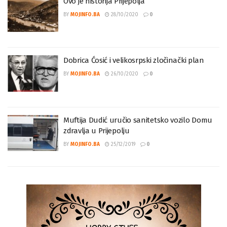
Ovo je historija Prijepolja
BY
MOJINFO.BA
28/10/2020
0
Dobrica Ćosić i velikosrpski zločinački plan
BY
MOJINFO.BA
26/10/2020
0
Muftija Dudić uručio sanitetsko vozilo Domu
zdravlja u Prijepolju
BY
MOJINFO.BA
25/12/2019
0