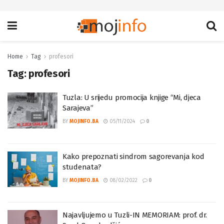
Home
Tag
profesori
Tag:
profesori
Tuzla: U srijedu promocija knjige “Mi, djeca
Sarajeva”
BY
MOJINFO.BA
05/11/2024
0
Kako prepoznati sindrom sagorevanja kod
studenata?
BY
MOJINFO.BA
08/02/2022
0