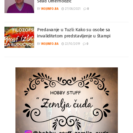
Najavljujemo u Tuzli-IN MEMORIAM: prof. dr.
Sead Omerhodžić
BY
MOJINFO.BA
27/08/2021
0
Predavanje u Tuzli: Kako su osobe sa
invaliditetom predstavljenje u štampi
BY
MOJINFO.BA
22/10/2019
0