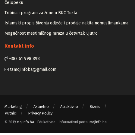
Zapamtićete vi Vidovdan – događaji iz zloglasnog logora u
Čelopeku
Tribina i program za žene u BKC Tuzla
Islamski propis šivenja odjeće i prodaje nakita nemuslimankama
Mogućnost mestimičnog mraza u četvrtak ujutro
Kontakt info
+387 61 998 898
tzmojinfoba@gmail.com
Marketing
Aktuelno
Atraktivno
Biznis
Putnici
Privacy Policy
© 2019
mojinfo.ba
- Edukativno - informativni portal
mojinfo.ba
.