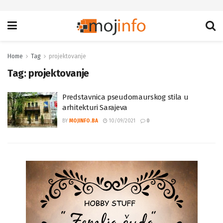
Home
Tag
projektovanje
Tag:
projektovanje
Predstavnica pseudomaurskog stila u
arhitekturi Sarajeva
BY
MOJINFO.BA
10/09/2021
0