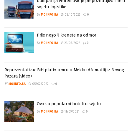
Kompanija Huremović je prepoznatljivo ime u
svijetu logistike
BY
MOJINFO.BA
08/10/2022
0
Prije nego li krenete na odmor
BY
MOJINFO.BA
21/06/2022
0
Reprezentativac BiH platio umru u Mekku džematliji iz Novog
Pazara (video)
BY
MOJINFO.BA
05/02/2022
0
Ovo su popularni hoteli u svijetu
BY
MOJINFO.BA
11/09/2021
0