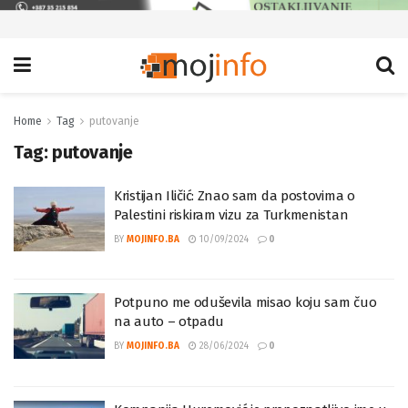
Home
Tag
putovanje
Tag:
putovanje
Kristijan Iličić: Znao sam da postovima o
Palestini riskiram vizu za Turkmenistan
BY
MOJINFO.BA
10/09/2024
0
Potpuno me oduševila misao koju sam čuo
na auto – otpadu
BY
MOJINFO.BA
28/06/2024
0