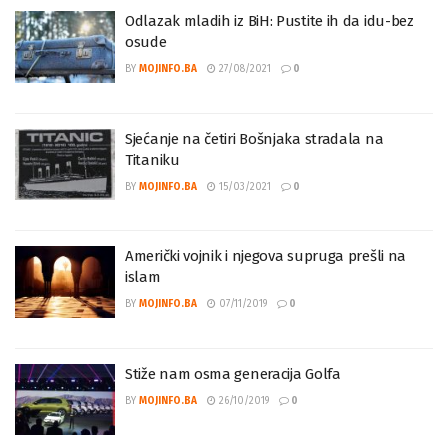
Odlazak mladih iz BiH: Pustite ih da idu-bez
osude
BY
MOJINFO.BA
27/08/2021
0
Sjećanje na četiri Bošnjaka stradala na
Titaniku
BY
MOJINFO.BA
15/03/2021
0
Američki vojnik i njegova supruga prešli na
islam
BY
MOJINFO.BA
07/11/2019
0
Stiže nam osma generacija Golfa
BY
MOJINFO.BA
26/10/2019
0