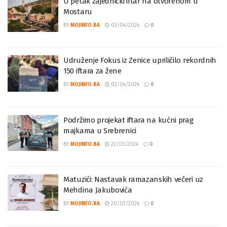
U petak zajednički iftar na otvorenom u
Mostaru
BY
MOJINFO.BA
03/04/2024
0
Udruženje Fokus iz Zenice upriličilo rekordnih
150 iftara za žene
BY
MOJINFO.BA
02/04/2024
0
Podržimo projekat iftara na kućni prag
majkama u Srebrenici
BY
MOJINFO.BA
22/03/2024
0
Matuzići: Nastavak ramazanskih večeri uz
Mehdina Jakubovića
BY
MOJINFO.BA
20/03/2024
0