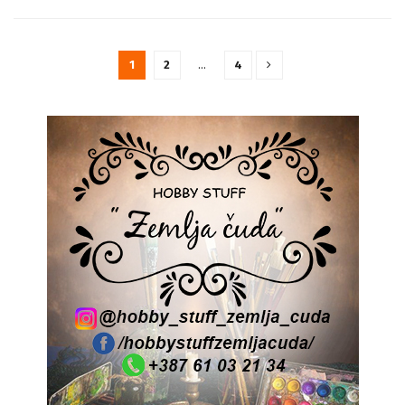
1
2
…
4