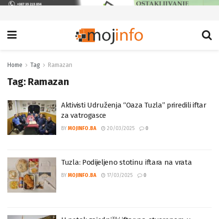
Home
Tag
Ramazan
Tag:
Ramazan
Aktivisti Udruženja “Oaza Tuzla” priredili iftar
za vatrogasce
BY
MOJINFO.BA
20/03/2025
0
Tuzla: Podijeljeno stotinu iftara na vrata
BY
MOJINFO.BA
17/03/2025
0