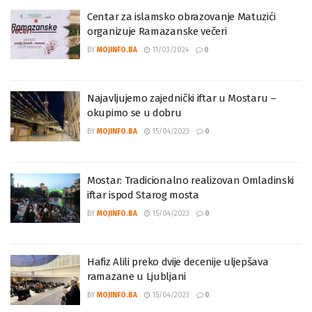
Centar za islamsko obrazovanje Matuzići
organizuje Ramazanske večeri
BY
MOJINFO.BA
11/03/2024
0
Najavljujemo zajednički iftar u Mostaru –
okupimo se u dobru
BY
MOJINFO.BA
15/04/2023
0
Mostar: Tradicionalno realizovan Omladinski
iftar ispod Starog mosta
BY
MOJINFO.BA
15/04/2023
0
Hafiz Alili preko dvije decenije uljepšava
ramazane u Ljubljani
BY
MOJINFO.BA
15/04/2023
0