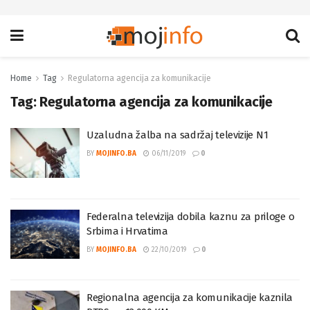
Home
Tag
Regulatorna agencija za komunikacije
Tag:
Regulatorna agencija za komunikacije
Uzaludna žalba na sadržaj televizije N1
BY
MOJINFO.BA
06/11/2019
0
Federalna televizija dobila kaznu za priloge o
Srbima i Hrvatima
BY
MOJINFO.BA
22/10/2019
0