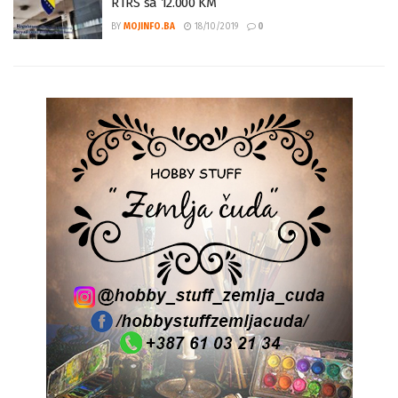
Regionalna agencija za komunikacije kaznila
RTRS sa 12.000 KM
BY
MOJINFO.BA
18/10/2019
0