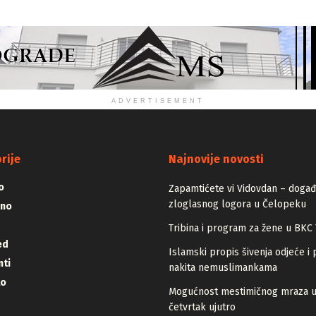
ADVERTISEMENT
rije
Najnovije novosti
o
Zapamtićete vi Vidovdan – događa
zloglasnog logora u Čelopeku
vno
Tribina i program za žene u BKC 
ed
Islamski propis šivenja odjeće i 
ti
nakita nemuslimankama
lo
Mogućnost mestimičnog mraza 
četvrtak ujutro