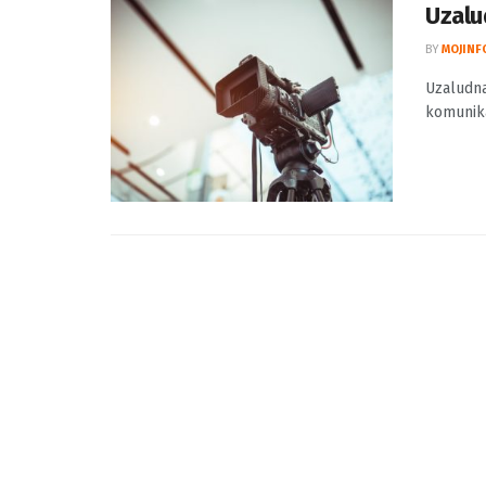
Uzalu
BY
MOJINF
Uzaludna
komunika