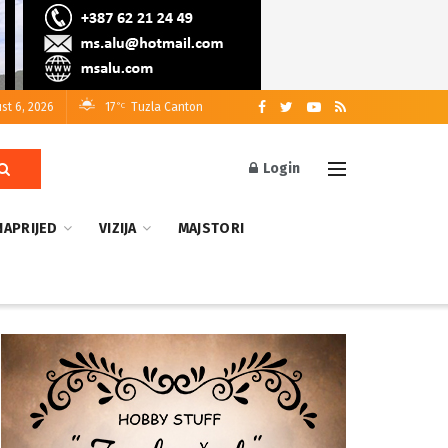
st 6, 2026
17
Tuzla Canton
°C
Login
NAPRIJED
VIZIJA
MAJSTORI