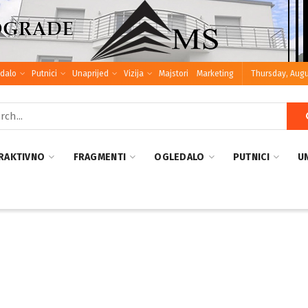
dalo
Putnici
Unaprijed
Vizija
Majstori
Marketing
Thursday, Augu
RAKTIVNO
FRAGMENTI
OGLEDALO
PUTNICI
U