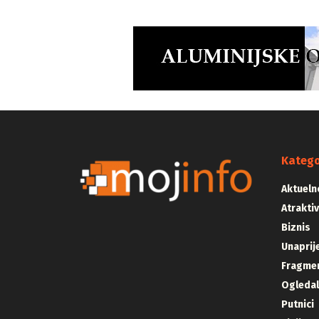
Katego
Aktueln
Atrakti
Biznis
Unaprij
Fragmen
Ogleda
Putnici