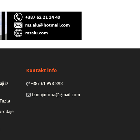
Kontakt info
ji iz
+387 61 998 898
tzmojinfoba@gmail.com
Tuzla
prodaje
u