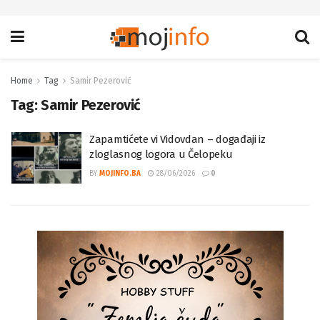
Home
Tag
Samir Pezerović
Tag:
Samir Pezerović
Zapamtićete vi Vidovdan – događaji iz
zloglasnog logora u Čelopeku
BY
MOJINFO.BA
28/06/2026
0