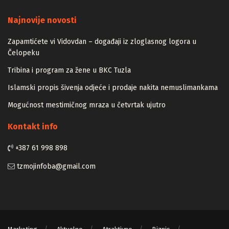
Majstori
Najnovije novosti
Zapamtićete vi Vidovdan – događaji iz zloglasnog logora u
Čelopeku
Tribina i program za žene u BKC Tuzla
Islamski propis šivenja odjeće i prodaje nakita nemuslimankama
Mogućnost mestimičnog mraza u četvrtak ujutro
Kontakt info
+387 61 998 898
tzmojinfoba@gmail.com