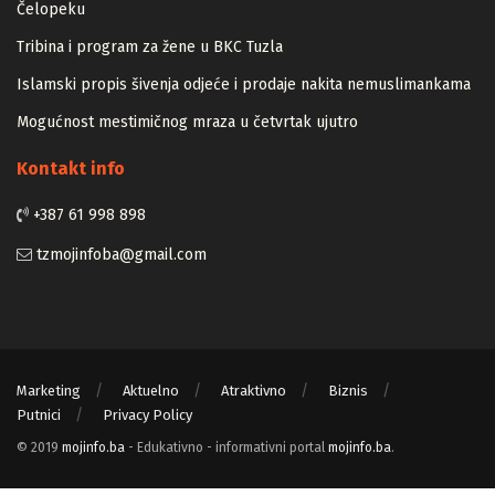
Zapamtićete vi Vidovdan – događaji iz zloglasnog logora u
Čelopeku
Tribina i program za žene u BKC Tuzla
Islamski propis šivenja odjeće i prodaje nakita nemuslimankama
Mogućnost mestimičnog mraza u četvrtak ujutro
Kontakt info
+387 61 998 898
tzmojinfoba@gmail.com
Marketing
Aktuelno
Atraktivno
Biznis
Putnici
Privacy Policy
© 2019
mojinfo.ba
- Edukativno - informativni portal
mojinfo.ba
.