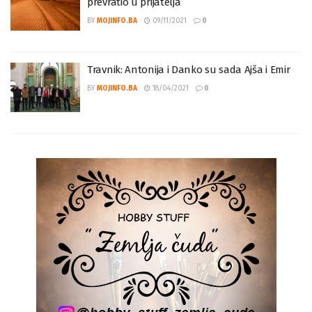
Interesantan pristup lidera: Neprijatelja
prevratio u prijatelja
BY
MOJINFO.BA
09/11/2021
0
Travnik: Antonija i Danko su sada Ajša i Emir
BY
MOJINFO.BA
18/04/2021
0