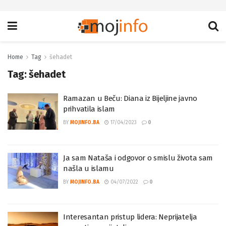
Home
Tag
šehadet
Tag:
šehadet
Ramazan u Beču: Diana iz Bijeljine javno
prihvatila islam
BY
MOJINFO.BA
17/04/2023
0
Ja sam Nataša i odgovor o smislu života sam
našla u islamu
BY
MOJINFO.BA
04/07/2022
0