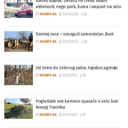
Ranko Rajović: Detetu ne treba milion
aktivnosti, nego park, šuma i raspust na selu
BY
MOJINFO.BA
05/07/2022
0
Doniraj ovce – omogući samostalan život
BY
MOJINFO.BA
05/05/2022
0
Od Drine do Zelenog Jadra: Svjedoci agresije
BY
MOJINFO.BA
03/12/2021
0
Pogledajte ove kamene spavače u selu kod
Novog Travnika
BY
MOJINFO.BA
03/11/2021
0