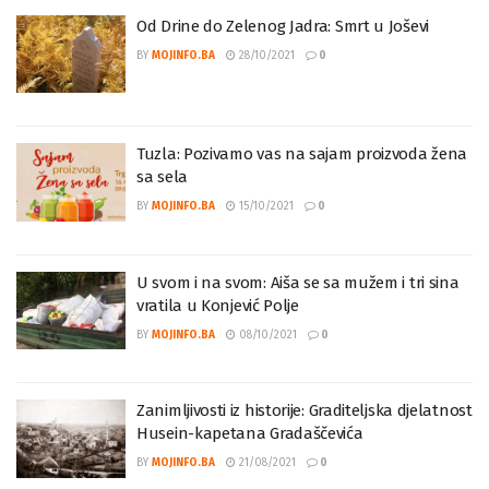
Od Drine do Zelenog Jadra: Smrt u Joševi
BY
MOJINFO.BA
28/10/2021
0
Tuzla: Pozivamo vas na sajam proizvoda žena
sa sela
BY
MOJINFO.BA
15/10/2021
0
U svom i na svom: Aiša se sa mužem i tri sina
vratila u Konjević Polje
BY
MOJINFO.BA
08/10/2021
0
Zanimljivosti iz historije: Graditeljska djelatnost
Husein-kapetana Gradaščevića
BY
MOJINFO.BA
21/08/2021
0