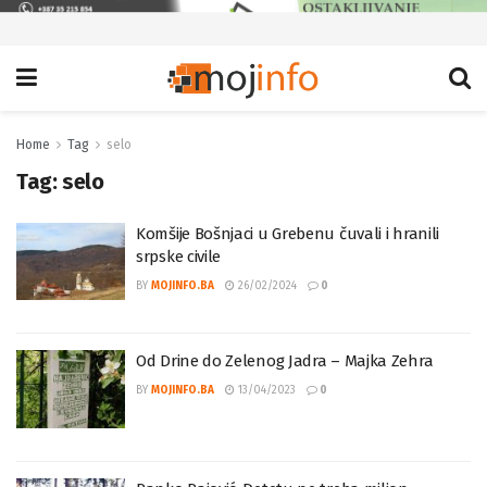
Home
Tag
selo
Tag:
selo
Komšije Bošnjaci u Grebenu čuvali i hranili
srpske civile
BY
MOJINFO.BA
26/02/2024
0
Od Drine do Zelenog Jadra – Majka Zehra
BY
MOJINFO.BA
13/04/2023
0