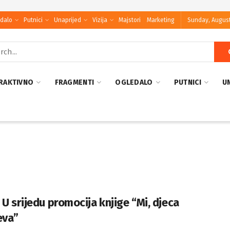
dalo
Putnici
Unaprijed
Vizija
Majstori
Marketing
Sunday, August
RAKTIVNO
FRAGMENTI
OGLEDALO
PUTNICI
U