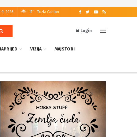
 9, 2026
17
Tuzla Canton
°C
Login
NAPRIJED
VIZIJA
MAJSTORI