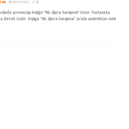
 U srijedu promocija knjige “Mi, djeca
eva”
O.BA
05/11/2024
0
srijedu promocija knjige "Mi, djeca Sarajeva" Izvor: Tuzlanska
a Derviš Sušić. Knjiga “Mi, djeca Sarajeva” pruža autentičan uvid