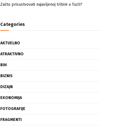
nemuslimankama
Mogućnost mestimičnog mraza u četvrtak ujutro
Zašto prisustvovati najavljenoj tribini u Tuzli?
Categories
AKTUELNO
ATRAKTIVNO
BIH
BIZNIS
DIZAJN
EKONOMIJA
FOTOGRAFIJE