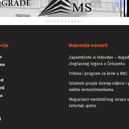
ADVERTISEMENT
rije
Najnovije novosti
o
Zapamtićete vi Vidovdan – događa
zloglasnog logora u Čelopeku
vno
Tribina i program za žene u BKC 
ed
Islamski propis šivenja odjeće i 
ti
nakita nemuslimankama
lo
Mogućnost mestimičnog mraza 
četvrtak ujutro