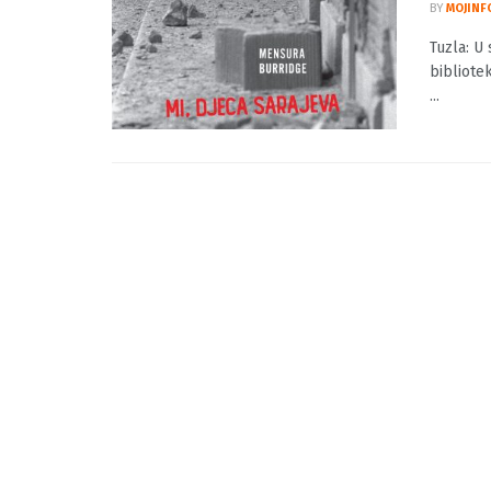
Tuzla:
Saraj
BY
MOJINF
Tuzla: U 
bibliotek
...