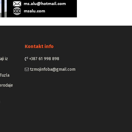
Kontakt info
ji iz
+387 61 998 898
tzmojinfoba@gmail.com
Tuzla
prodaje
u