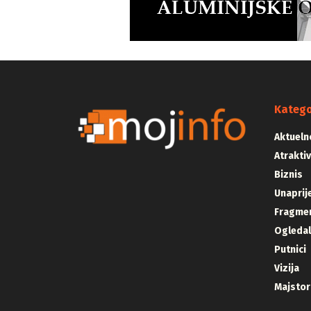
Katego
Aktueln
Atrakti
Biznis
Unaprij
Fragmen
Ogleda
Putnici