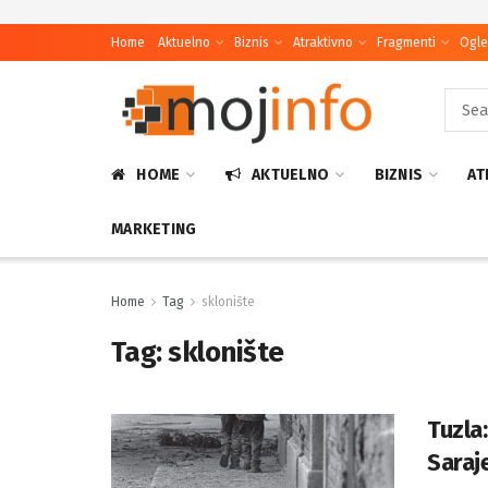
Home
Aktuelno
Biznis
Atraktivno
Fragmenti
Ogle
HOME
AKTUELNO
BIZNIS
AT
MARKETING
Home
Tag
sklonište
Tag:
sklonište