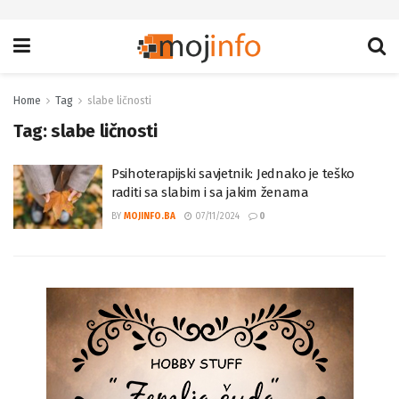
Home
Tag
slabe ličnosti
Tag:
slabe ličnosti
Psihoterapijski savjetnik: Jednako je teško
raditi sa slabim i sa jakim ženama
BY
MOJINFO.BA
07/11/2024
0