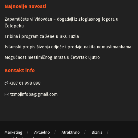
Najnovije novosti
Zapamtićete vi Vidovdan – događaji iz zloglasnog logora u
Čelopeku
Tribina i program za žene u BKC Tuzla
Islamski propis šivenja odjeće i prodaje nakita nemuslimankama
Mogućnost mestimičnog mraza u četvrtak ujutro
Kontakt info
+387 61 998 898
tzmojinfoba@gmail.com
Marketing
Aktuelno
Atraktivno
Biznis