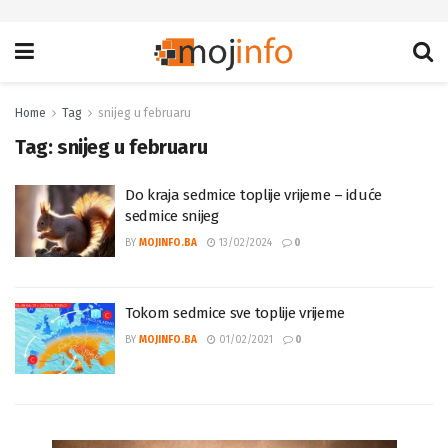
Home
Tag
snijeg u februaru
Tag:
snijeg u februaru
Do kraja sedmice toplije vrijeme – iduće
sedmice snijeg
BY
MOJINFO.BA
13/02/2024
0
Tokom sedmice sve toplije vrijeme
BY
MOJINFO.BA
01/02/2021
0