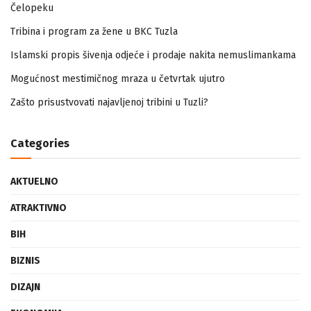
Zapamtićete vi Vidovdan – događaji iz zloglasnog logora u
Čelopeku
Tribina i program za žene u BKC Tuzla
Islamski propis šivenja odjeće i prodaje nakita nemuslimankama
Mogućnost mestimičnog mraza u četvrtak ujutro
Zašto prisustvovati najavljenoj tribini u Tuzli?
Categories
AKTUELNO
ATRAKTIVNO
BIH
BIZNIS
DIZAJN