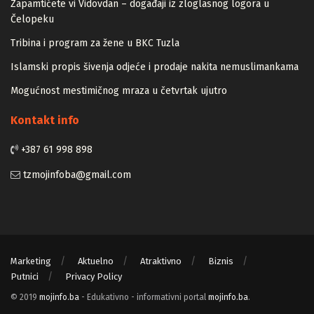
Zapamtićete vi Vidovdan – događaji iz zloglasnog logora u
Čelopeku
Tribina i program za žene u BKC Tuzla
Islamski propis šivenja odjeće i prodaje nakita nemuslimankama
Mogućnost mestimičnog mraza u četvrtak ujutro
Kontakt info
+387 61 998 898
tzmojinfoba@gmail.com
Marketing
Aktuelno
Atraktivno
Biznis
Putnici
Privacy Policy
© 2019
mojinfo.ba
- Edukativno - informativni portal
mojinfo.ba
.