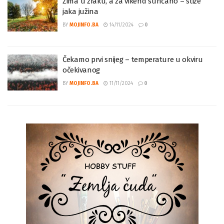
Zima u zraku, a za vikend sunčano – stiže
jaka južina
BY
MOJINFO.BA
14/11/2024
0
Čekamo prvi snijeg – temperature u okviru
očekivanog
BY
MOJINFO.BA
11/11/2024
0