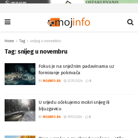
Home
Tag
snijeg u novembru
Tag:
snijeg u novembru
Fokus je na snježnim padavinama uz
formiranje pokrivača
BY
MOJINFO.BA
22/11/2024
0
U srijedu očekujemo mokri snijeg ili
bljuzgavicu
BY
MOJINFO.BA
19/11/2024
0