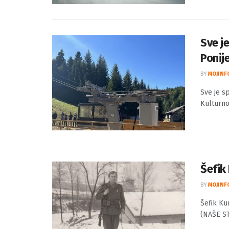
Za viken
četvrtak
Sve j
Ponij
BY
MOJINF
Sve je s
Kulturno 
Šefik 
BY
MOJINF