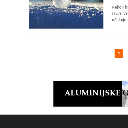
pahul
BY
MOJINF
Nakon kr
Izvor: V
očekuje .
1