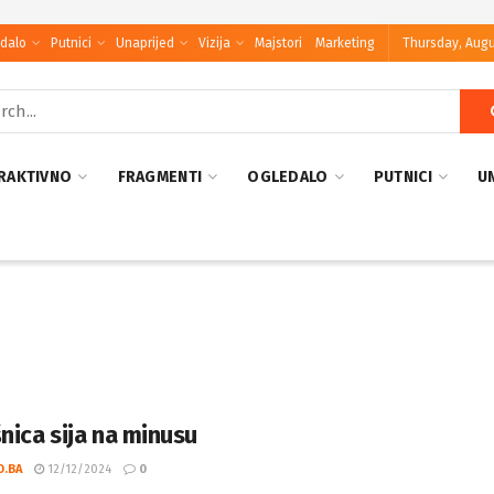
dalo
Putnici
Unaprijed
Vizija
Majstori
Marketing
Thursday, Augu
RAKTIVNO
FRAGMENTI
OGLEDALO
PUTNICI
U