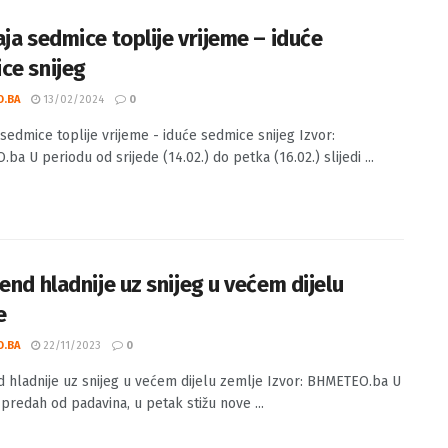
aja sedmice toplije vrijeme – iduće
ce snijeg
O.BA
13/02/2024
0
 sedmice toplije vrijeme - iduće sedmice snijeg Izvor:
a U periodu od srijede (14.02.) do petka (16.02.) slijedi ...
end hladnije uz snijeg u većem dijelu
e
O.BA
22/11/2023
0