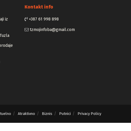
Kontakt info
ji iz
+387 61 998 898
tzmojinfoba@gmail.com
Tuzla
prodaje
u