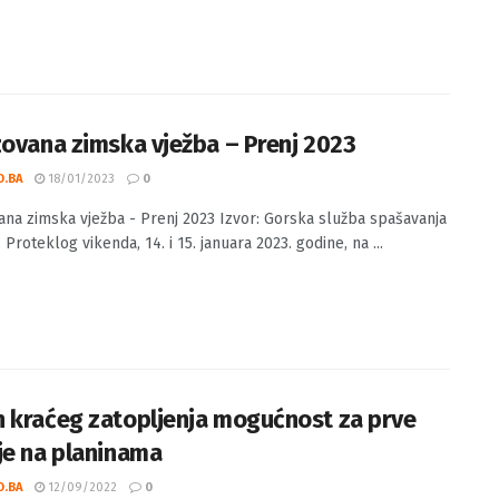
dić - Naše stare arhive sjećanja ožive! Izvor: Šefik Kurdić.
ARE ARHIVE, SJEĆANJA OŽIVE!) U prošli ponedjeljak naveče ...
zovana zimska vježba – Prenj 2023
O.BA
18/01/2023
0
ana zimska vježba - Prenj 2023 Izvor: Gorska služba spašavanja
 Proteklog vikenda, 14. i 15. januara 2023. godine, na ...
 kraćeg zatopljenja mogućnost za prve