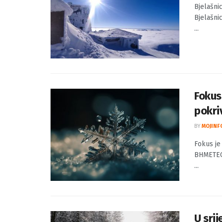
Bjela
BY
MOJINF
Bjelašni
Bjelašni
...
Fokus
pokri
BY
MOJINF
Fokus je
BHMETEO.
...