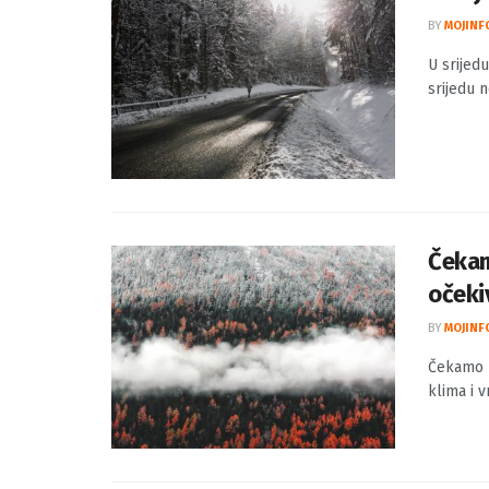
U sri
BY
MOJINF
U srijed
srijedu 
Čekam
očeki
BY
MOJINF
Čekamo p
klima i v