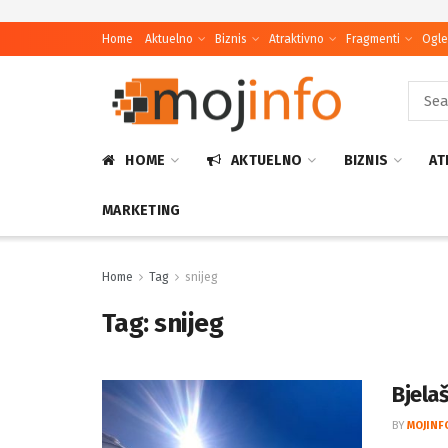
Home
Aktuelno
Biznis
Atraktivno
Fragmenti
Ogle
HOME
AKTUELNO
BIZNIS
AT
MARKETING
Home
Tag
snijeg
Tag:
snijeg