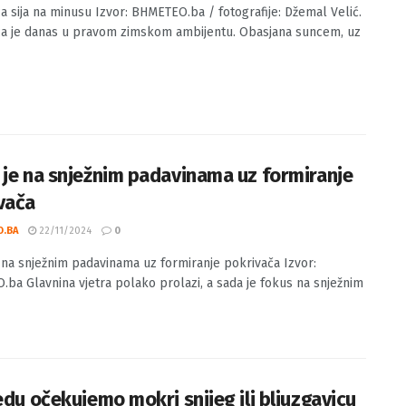
šnica sija na minusu
O.BA
12/12/2024
0
ca sija na minusu Izvor: BHMETEO.ba / fotografije: Džemal Velić.
ca je danas u pravom zimskom ambijentu. Obasjana suncem, uz
 je na snježnim padavinama uz formiranje
vača
O.BA
22/11/2024
0
 na snježnim padavinama uz formiranje pokrivača Izvor:
ba Glavnina vjetra polako prolazi, a sada je fokus na snježnim