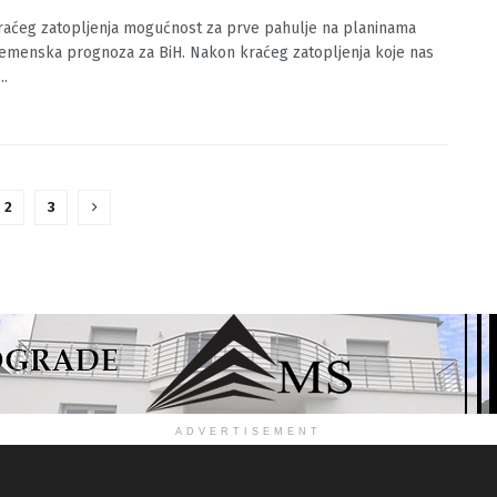
je na planinama
O.BA
12/09/2022
0
aćeg zatopljenja mogućnost za prve pahulje na planinama
remenska prognoza za BiH. Nakon kraćeg zatopljenja koje nas
..
2
3