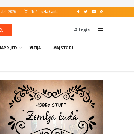
st 6, 2026
17
Tuzla Canton
°C
Login
NAPRIJED
VIZIJA
MAJSTORI