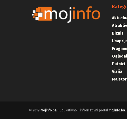
Katego
Aktueln
Atrakti
Biznis
Unaprij
Fragmen
Ogleda
Putnici
Vizija
Majstor