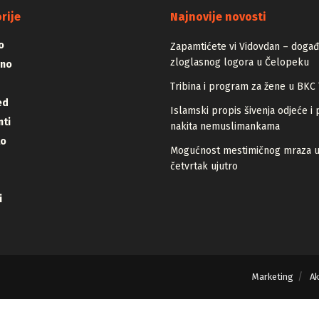
ADVERTISEMENT
rije
Najnovije novosti
o
Zapamtićete vi Vidovdan – događa
zloglasnog logora u Čelopeku
vno
Tribina i program za žene u BKC 
ed
Islamski propis šivenja odjeće i 
ti
nakita nemuslimankama
lo
Mogućnost mestimičnog mraza 
četvrtak ujutro
i