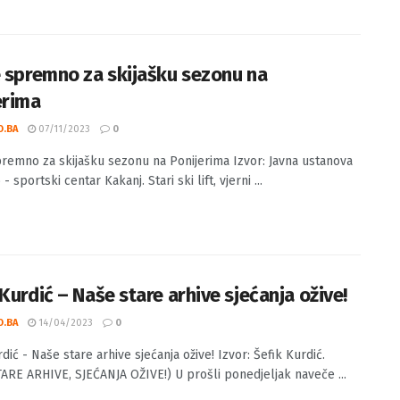
d hladnije uz snijeg u većem dijelu zemlje Izvor: BHMETEO.ba U
 predah od padavina, u petak stižu nove ...
e spremno za skijašku sezonu na
erima
O.BA
07/11/2023
0
premno za skijašku sezonu na Ponijerima Izvor: Javna ustanova
- sportski centar Kakanj. Stari ski lift, vjerni ...
Kurdić – Naše stare arhive sjećanja ožive!
O.BA
14/04/2023
0