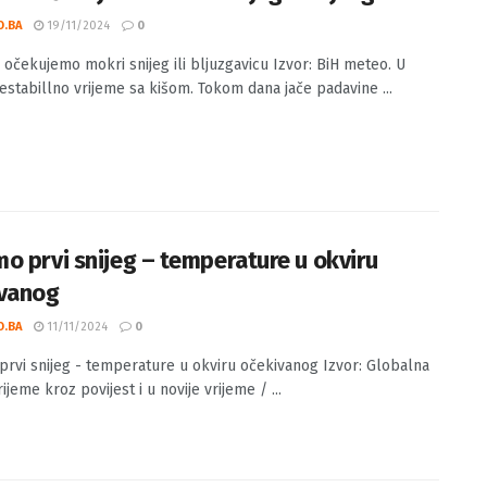
jedu očekujemo mokri snijeg ili bljuzgavicu
O.BA
19/11/2024
0
u očekujemo mokri snijeg ili bljuzgavicu Izvor: BiH meteo. U
nestabillno vrijeme sa kišom. Tokom dana jače padavine ...
o prvi snijeg – temperature u okviru
vanog
O.BA
11/11/2024
0
rvi snijeg - temperature u okviru očekivanog Izvor: Globalna
rijeme kroz povijest i u novije vrijeme / ...