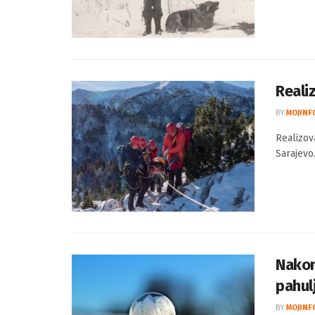
Šefik Kur
(NAŠE ST
Reali
BY
MOJINF
Realizov
Sarajevo.
Nakon