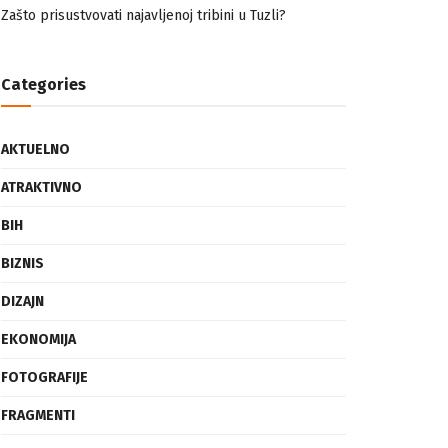
nemuslimankama
Mogućnost mestimičnog mraza u četvrtak ujutro
Zašto prisustvovati najavljenoj tribini u Tuzli?
Categories
AKTUELNO
ATRAKTIVNO
BIH
BIZNIS
DIZAJN
EKONOMIJA
FOTOGRAFIJE