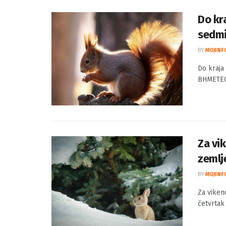
Do kr
sedmi
BY
MOJINF
Do kraja
BHMETEO.b
Za vik
zemlj
BY
MOJINF