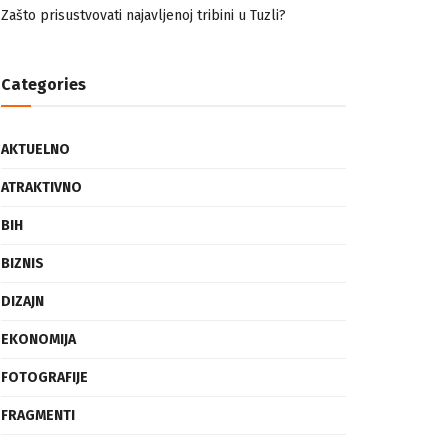
nemuslimankama
Mogućnost mestimičnog mraza u četvrtak ujutro
Zašto prisustvovati najavljenoj tribini u Tuzli?
Categories
AKTUELNO
ATRAKTIVNO
BIH
BIZNIS
DIZAJN
EKONOMIJA
FOTOGRAFIJE