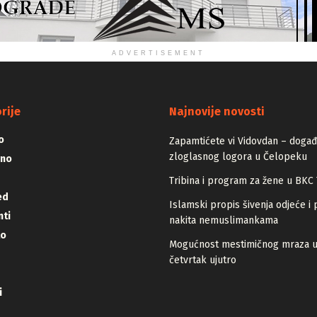
ADVERTISEMENT
rije
Najnovije novosti
o
Zapamtićete vi Vidovdan – događa
zloglasnog logora u Čelopeku
vno
Tribina i program za žene u BKC 
ed
Islamski propis šivenja odjeće i 
ti
nakita nemuslimankama
lo
Mogućnost mestimičnog mraza 
četvrtak ujutro