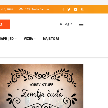
st 6, 2026
17
Tuzla Canton
°C
Login
NAPRIJED
VIZIJA
MAJSTORI