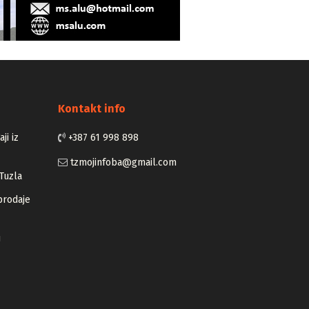
Kontakt info
ji iz
+387 61 998 898
tzmojinfoba@gmail.com
Tuzla
prodaje
u