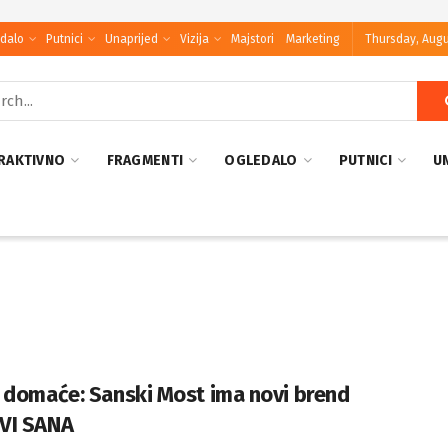
dalo
Putnici
Unaprijed
Vizija
Majstori
Marketing
Thursday, Augu
RAKTIVNO
FRAGMENTI
OGLEDALO
PUTNICI
U