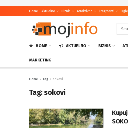
Home
Aktuelno
Biznis
Atraktivno
Fragmenti
Ogle
HOME
AKTUELNO
BIZNIS
AT
MARKETING
Home
Tag
sokovi
Tag:
sokovi