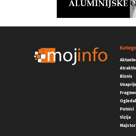
Katego
Aktueln
Atrakti
Biznis
Unaprij
Fragmen
Ogleda
Putnici