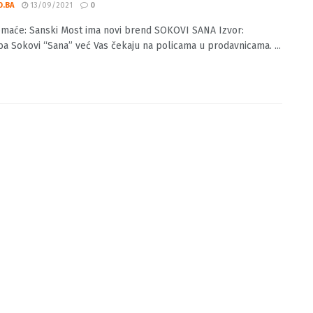
 domaće: Sanski Most ima novi brend
VI SANA
O.BA
13/09/2021
0
maće: Sanski Most ima novi brend SOKOVI SANA Izvor:
ba Sokovi “Sana” već Vas čekaju na policama u prodavnicama. ...