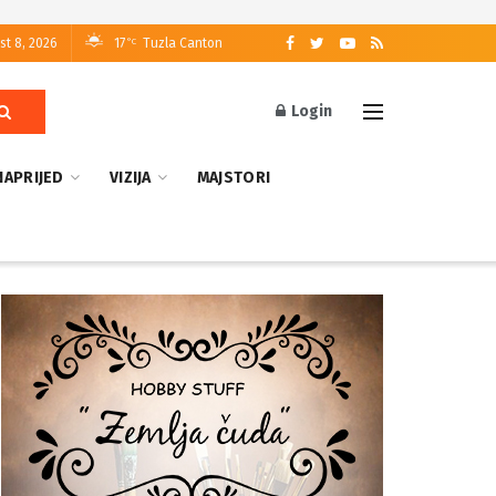
st 8, 2026
17
Tuzla Canton
°C
Login
NAPRIJED
VIZIJA
MAJSTORI