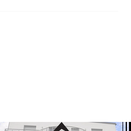
nji dan: Bosna i Hercegovina postala članica Ujedinjenih nacija
vidovićki heroji odbrane 1992-1995. Na današnji dan, 22. maja ...