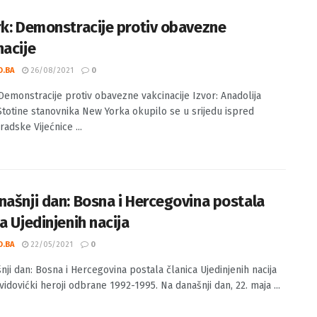
 provodi ...
rk: Demonstracije protiv obavezne
nacije
O.BA
26/08/2021
0
 Demonstracije protiv obavezne vakcinacije Izvor: Anadolija
Stotine stanovnika New Yorka okupilo se u srijedu ispred
adske Vijećnice ...
našnji dan: Bosna i Hercegovina postala
a Ujedinjenih nacija
O.BA
22/05/2021
0