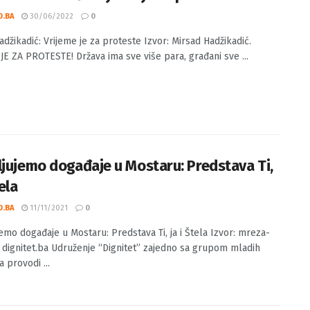
d Hadžikadić: Vrijeme je za proteste
O.BA
30/06/2022
0
adžikadić: Vrijeme je za proteste Izvor: Mirsad Hadžikadić.
JE ZA PROTESTE! Država ima sve više para, građani sve ...
ljujemo događaje u Mostaru: Predstava Ti,
tela
O.BA
11/11/2021
0
jemo događaje u Mostaru: Predstava Ti, ja i Štela Izvor: mreza-
, dignitet.ba Udruženje “Dignitet” zajedno sa grupom mladih