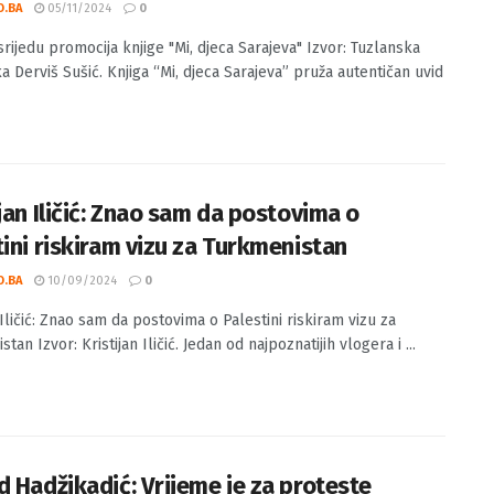
 U srijedu promocija knjige “Mi, djeca
eva”
O.BA
05/11/2024
0
srijedu promocija knjige "Mi, djeca Sarajeva" Izvor: Tuzlanska
a Derviš Sušić. Knjiga “Mi, djeca Sarajeva” pruža autentičan uvid
jan Iličić: Znao sam da postovima o
tini riskiram vizu za Turkmenistan
O.BA
10/09/2024
0
 Iličić: Znao sam da postovima o Palestini riskiram vizu za
tan Izvor: Kristijan Iličić. Jedan od najpoznatijih vlogera i ...