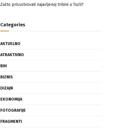
nemuslimankama
Mogućnost mestimičnog mraza u četvrtak ujutro
Zašto prisustvovati najavljenoj tribini u Tuzli?
Categories
AKTUELNO
ATRAKTIVNO
BIH
BIZNIS
DIZAJN
EKONOMIJA
FOTOGRAFIJE