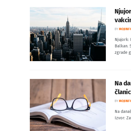
umjetnika
Njujo
vakci
BY
MOJINF
Njujork:
Balkan. 
zgrade gr
Na da
članic
BY
MOJINF