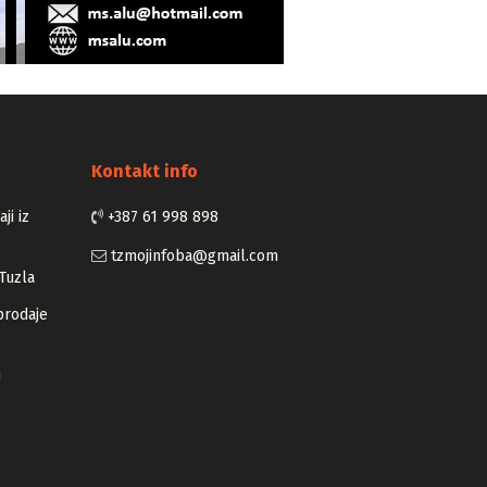
Kontakt info
ji iz
+387 61 998 898
tzmojinfoba@gmail.com
Tuzla
prodaje
u