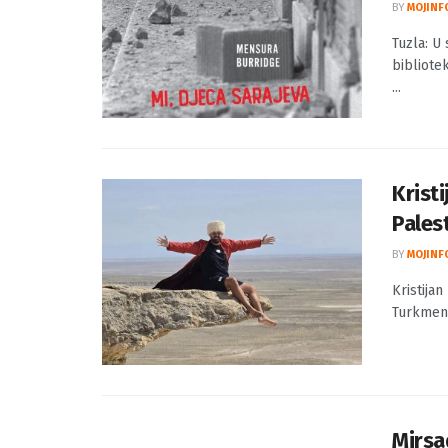
Tuzla:
Saraj
BY
MOJINF
Tuzla: U 
bibliotek
...
Kristi
Pales
BY
MOJINF
Kristijan
Turkmenis