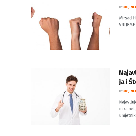
Mirsa
BY
MOJINF
Mirsad H
VRIJEME 
Najav
ja i Š
BY
MOJINF
Najavlju
mira.net