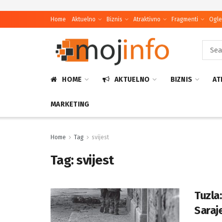
Home
Aktuelno
Biznis
Atraktivno
Fragmenti
Ogle
HOME
AKTUELNO
BIZNIS
AT
MARKETING
Home
Tag
svijest
Tag:
svijest