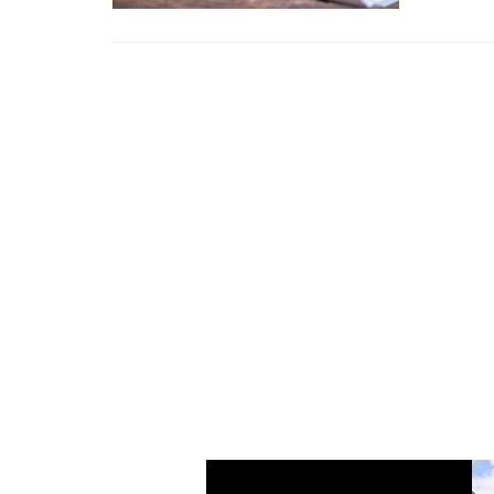
Na današ
Izvor: Za