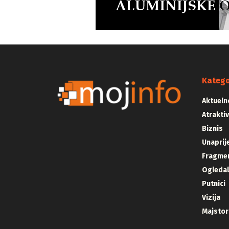
Katego
Aktueln
Atrakti
Biznis
Unaprij
Fragmen
Ogleda
Putnici