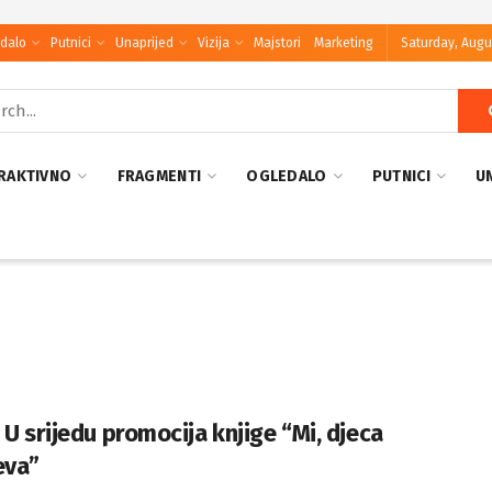
dalo
Putnici
Unaprijed
Vizija
Majstori
Marketing
Saturday, Augu
RAKTIVNO
FRAGMENTI
OGLEDALO
PUTNICI
U