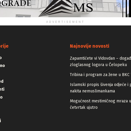
ADVERTISEMENT
rije
Najnovije novosti
o
Zapamtićete vi Vidovdan – događa
zloglasnog logora u Čelopeku
vno
Tribina i program za žene u BKC 
ed
Islamski propis šivenja odjeće i 
ti
nakita nemuslimankama
lo
Mogućnost mestimičnog mraza 
četvrtak ujutro