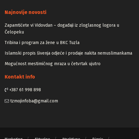
Majstori
Najnovije novosti
Zapamtićete vi Vidovdan – događaji iz zloglasnog logora u
Čelopeku
Tribina i program za žene u BKC Tuzla
Islamski propis šivenja odjeće i prodaje nakita nemuslimankama
Mogućnost mestimičnog mraza u četvrtak ujutro
Kontakt info
+387 61 998 898
tzmojinfoba@gmail.com