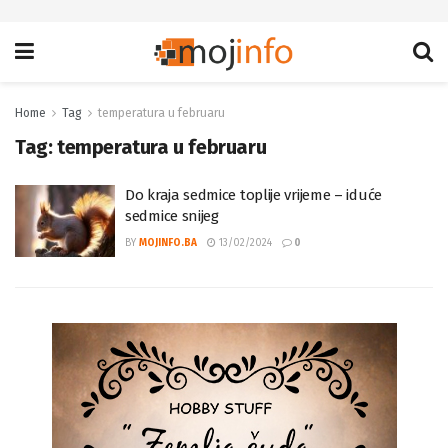
Home
Tag
temperatura u februaru
Tag:
temperatura u februaru
Do kraja sedmice toplije vrijeme – iduće
sedmice snijeg
BY
MOJINFO.BA
13/02/2024
0