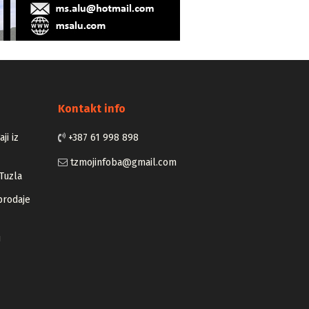
Kontakt info
ji iz
+387 61 998 898
tzmojinfoba@gmail.com
Tuzla
prodaje
u