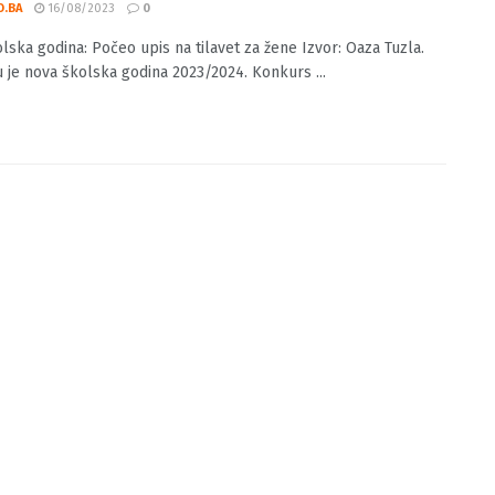
školska godina: Počeo upis na tilavet za
O.BA
16/08/2023
0
lska godina: Počeo upis na tilavet za žene Izvor: Oaza Tuzla.
 je nova školska godina 2023/2024. Konkurs ...