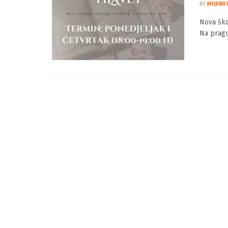
Nova 
žene
BY
MOJINF
Nova ško
Na pragu