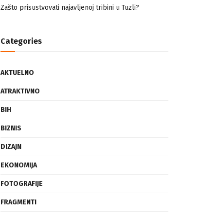
nemuslimankama
Mogućnost mestimičnog mraza u četvrtak ujutro
Zašto prisustvovati najavljenoj tribini u Tuzli?
Categories
AKTUELNO
ATRAKTIVNO
BIH
BIZNIS
DIZAJN
EKONOMIJA
FOTOGRAFIJE