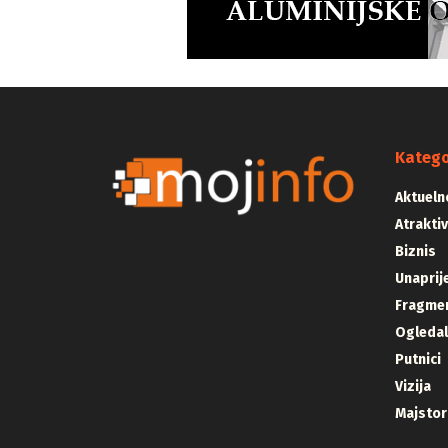
Katego
Aktueln
Atrakti
Biznis
Unaprij
Fragmen
Ogleda
Putnici