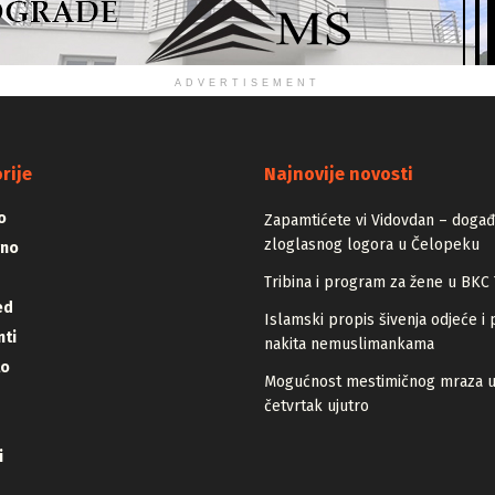
ADVERTISEMENT
rije
Najnovije novosti
o
Zapamtićete vi Vidovdan – događa
zloglasnog logora u Čelopeku
vno
Tribina i program za žene u BKC 
ed
Islamski propis šivenja odjeće i 
ti
nakita nemuslimankama
lo
Mogućnost mestimičnog mraza 
četvrtak ujutro