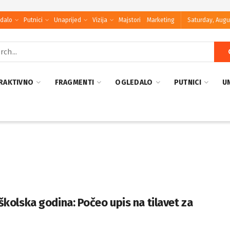
dalo
Putnici
Unaprijed
Vizija
Majstori
Marketing
Saturday, Augu
RAKTIVNO
FRAGMENTI
OGLEDALO
PUTNICI
U