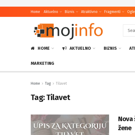
Home
Aktuelno
Biznis
Atraktivno
Fragmenti
Ogle
HOME
AKTUELNO
BIZNIS
AT
MARKETING
Home
Tag
Tilavet
Tag:
Tilavet