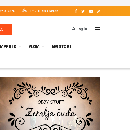
st 8, 2026
17
Tuzla Canton
°C
Login
NAPRIJED
VIZIJA
MAJSTORI