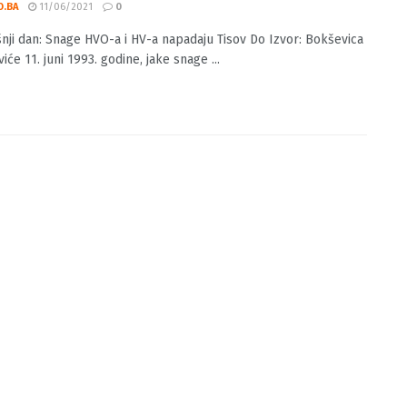
našnji dan: Snage HVO-a i HV-a napadaju
 Do
O.BA
11/06/2021
0
nji dan: Snage HVO-a i HV-a napadaju Tisov Do Izvor: Bokševica
iće 11. juni 1993. godine, jake snage ...