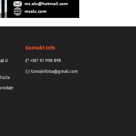
Kontakt info
ji iz
+387 61 998 898
tzmojinfoba@gmail.com
Tuzla
prodaje
u