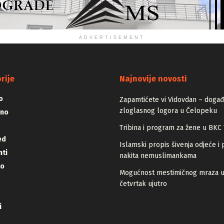
ADVERTISEMENT
rije
Najnovije novosti
o
Zapamtićete vi Vidovdan – događa
zloglasnog logora u Čelopeku
vno
Tribina i program za žene u BKC 
ed
Islamski propis šivenja odjeće i 
ti
nakita nemuslimankama
lo
Mogućnost mestimičnog mraza 
četvrtak ujutro