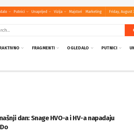
dalo
Putnici
Unaprijed
Vizija
Majstori
Marketing
Friday, August 
RAKTIVNO
FRAGMENTI
OGLEDALO
PUTNICI
U