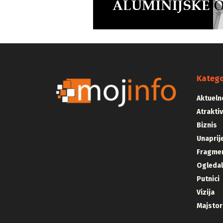
Katego
Aktueln
Atrakti
Biznis
Unaprij
Fragmen
Ogleda
Putnici