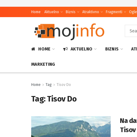
Home
Aktuelno
Biznis
Atraktivno
Fragmenti
Ogle
HOME
AKTUELNO
BIZNIS
AT
MARKETING
Home
Tag
Tisov Do
Tag:
Tisov Do