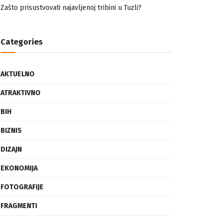
nemuslimankama
Mogućnost mestimičnog mraza u četvrtak ujutro
Zašto prisustvovati najavljenoj tribini u Tuzli?
Categories
AKTUELNO
ATRAKTIVNO
BIH
BIZNIS
DIZAJN
EKONOMIJA
FOTOGRAFIJE