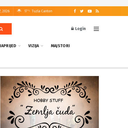
7, 2026
17
Tuzla Canton
°C
Login
NAPRIJED
VIZIJA
MAJSTORI