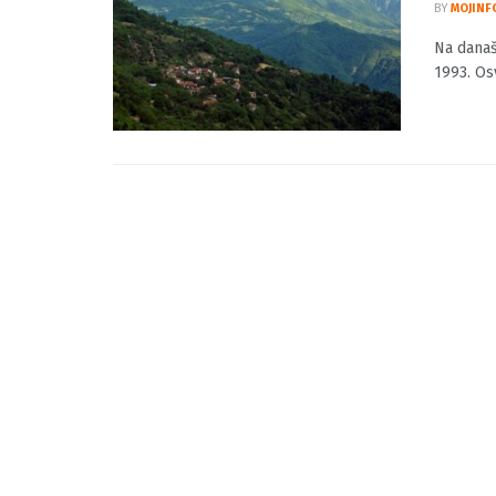
Na da
Tisov
BY
MOJINF
Na današ
1993. Osv