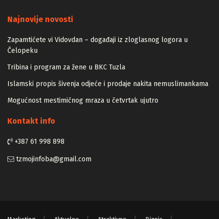
Majstori
Najnovije novosti
Zapamtićete vi Vidovdan – događaji iz zloglasnog logora u
Čelopeku
Tribina i program za žene u BKC Tuzla
Islamski propis šivenja odjeće i prodaje nakita nemuslimankama
Mogućnost mestimičnog mraza u četvrtak ujutro
Kontakt info
+387 61 998 898
tzmojinfoba@gmail.com