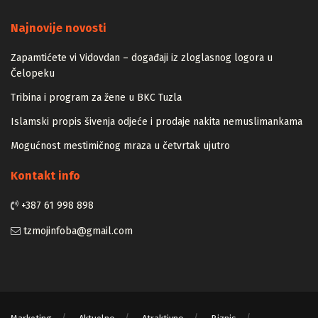
Majstori
Najnovije novosti
Zapamtićete vi Vidovdan – događaji iz zloglasnog logora u
Čelopeku
Tribina i program za žene u BKC Tuzla
Islamski propis šivenja odjeće i prodaje nakita nemuslimankama
Mogućnost mestimičnog mraza u četvrtak ujutro
Kontakt info
+387 61 998 898
tzmojinfoba@gmail.com