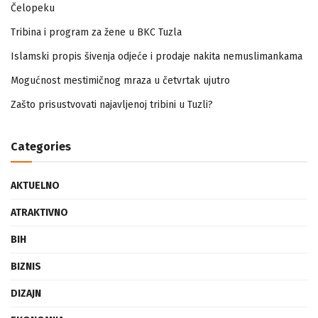
Zapamtićete vi Vidovdan – događaji iz zloglasnog logora u
Čelopeku
Tribina i program za žene u BKC Tuzla
Islamski propis šivenja odjeće i prodaje nakita nemuslimankama
Mogućnost mestimičnog mraza u četvrtak ujutro
Zašto prisustvovati najavljenoj tribini u Tuzli?
Categories
AKTUELNO
ATRAKTIVNO
BIH
BIZNIS
DIZAJN