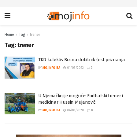
Home
Tag
trener
Tag:
trener
TKD kolektiv Bosna dobitnik šest priznanja
BY
MOJINFO.BA
01/03/2022
0
U Njemačkoj je moguće: Fudbalski trener i
medicinar Husejn Mujanović
BY
MOJINFO.BA
06/10/2020
0