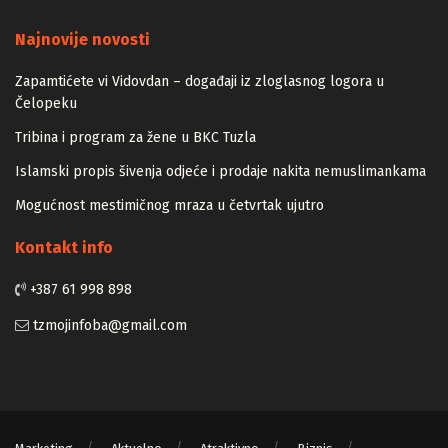
Majstori
Najnovije novosti
Zapamtićete vi Vidovdan – događaji iz zloglasnog logora u
Čelopeku
Tribina i program za žene u BKC Tuzla
Islamski propis šivenja odjeće i prodaje nakita nemuslimankama
Mogućnost mestimičnog mraza u četvrtak ujutro
Kontakt info
+387 61 998 898
tzmojinfoba@gmail.com