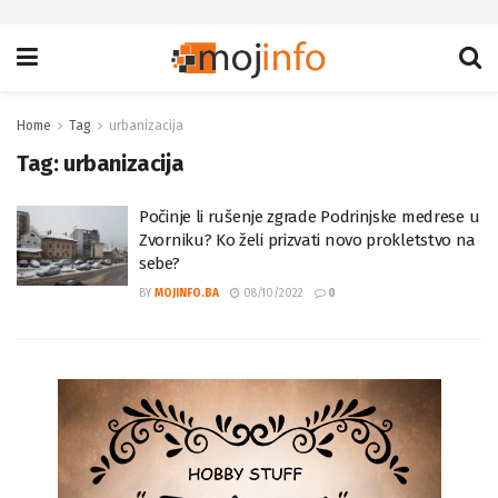
Home
Tag
urbanizacija
Tag:
urbanizacija
Počinje li rušenje zgrade Podrinjske medrese u
Zvorniku? Ko želi prizvati novo prokletstvo na
sebe?
BY
MOJINFO.BA
08/10/2022
0