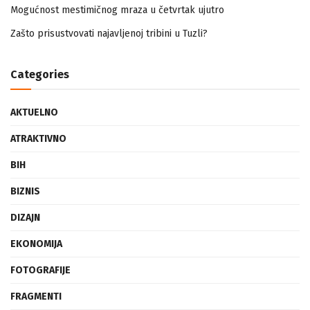
Islamski propis šivenja odjeće i prodaje nakita nemuslimankama
Mogućnost mestimičnog mraza u četvrtak ujutro
Zašto prisustvovati najavljenoj tribini u Tuzli?
Categories
AKTUELNO
ATRAKTIVNO
BIH
BIZNIS
DIZAJN
EKONOMIJA
FOTOGRAFIJE