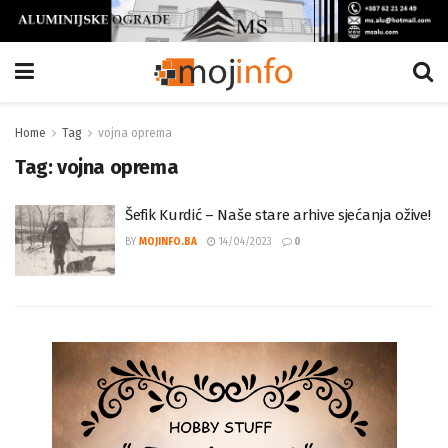
Home
Tag
vojna oprema
Tag:
vojna oprema
Šefik Kurdić – Naše stare arhive sjećanja ožive!
BY
MOJINFO.BA
14/04/2023
0