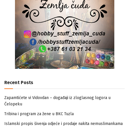
Recent Posts
Zapamtićete vi Vidovdan – događaji iz zloglasnog logora u
Čelopeku
Tribina i program za žene u BKC Tuzla
Islamski propis šivenja odjeće i prodaje nakita nemuslimankama
Mogućnost mestimičnog mraza u četvrtak ujutro