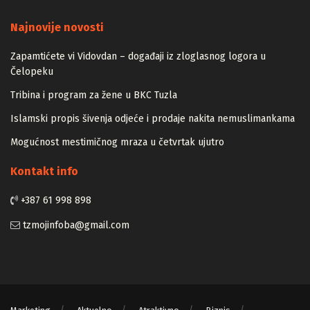
Majstori
Najnovije novosti
Zapamtićete vi Vidovdan – događaji iz zloglasnog logora u
Čelopeku
Tribina i program za žene u BKC Tuzla
Islamski propis šivenja odjeće i prodaje nakita nemuslimankama
Mogućnost mestimičnog mraza u četvrtak ujutro
Kontakt info
+387 61 998 898
tzmojinfoba@gmail.com