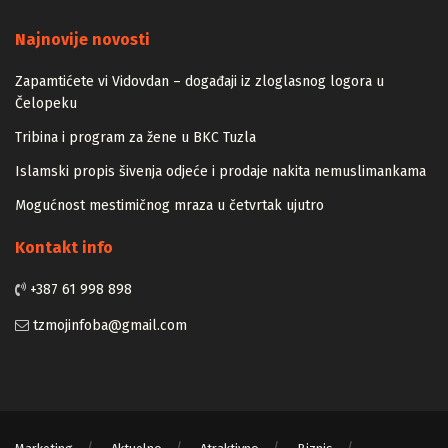
Majstori
Najnovije novosti
Zapamtićete vi Vidovdan – događaji iz zloglasnog logora u
Čelopeku
Tribina i program za žene u BKC Tuzla
Islamski propis šivenja odjeće i prodaje nakita nemuslimankama
Mogućnost mestimičnog mraza u četvrtak ujutro
Kontakt info
+387 61 998 898
tzmojinfoba@gmail.com