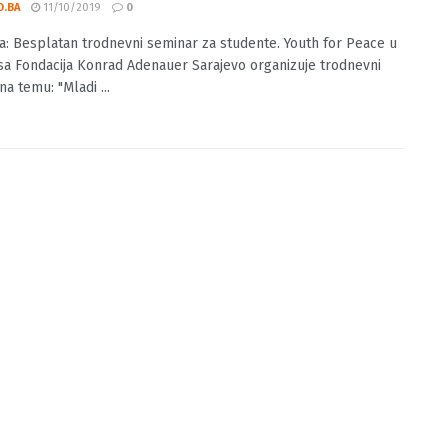
luka: Besplatan trodnevni seminar za
nte
O.BA
11/10/2019
0
a: Besplatan trodnevni seminar za studente. Youth for Peace u
 sa Fondacija Konrad Adenauer Sarajevo organizuje trodnevni
a temu: "Mladi ...