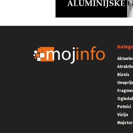
Katego
Aktueln
Atrakti
Biznis
Unaprij
Fragmen
Ogleda
Putnici