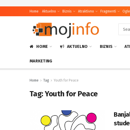
Home
Aktuelno
Biznis
Atraktivno
Fragmenti
Ogle
HOME
AKTUELNO
BIZNIS
AT
MARKETING
Home
Tag
Youth for Peace
Tag:
Youth for Peace