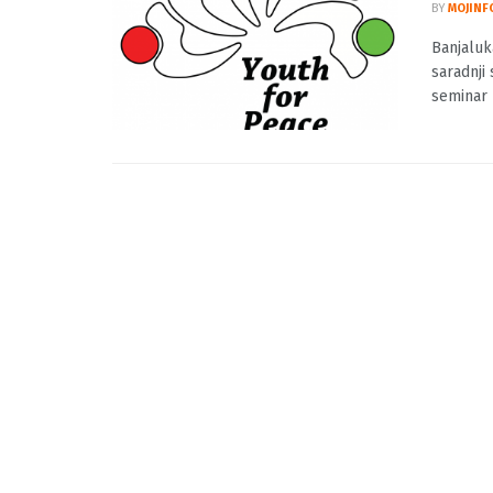
Banja
stude
BY
MOJINF
Banjaluk
saradnji
seminar n