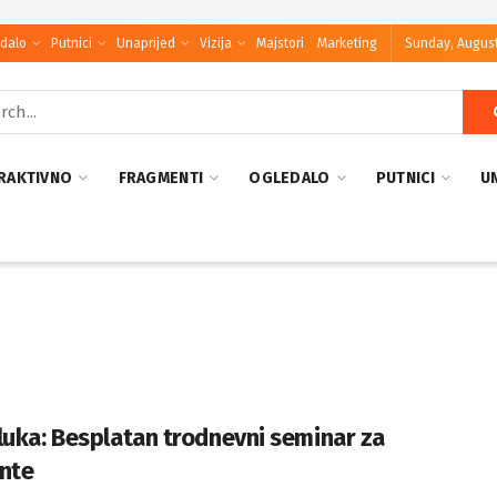
dalo
Putnici
Unaprijed
Vizija
Majstori
Marketing
Sunday, August
RAKTIVNO
FRAGMENTI
OGLEDALO
PUTNICI
U