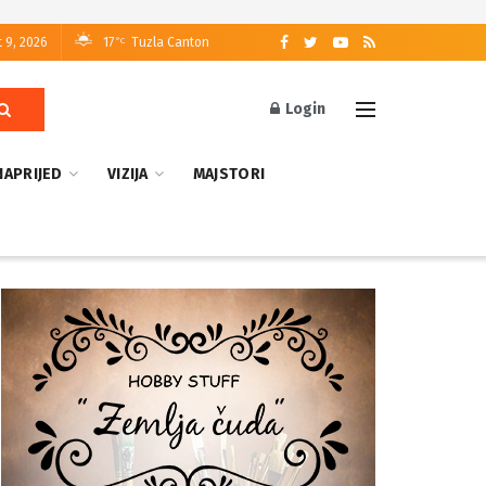
 9, 2026
17
Tuzla Canton
°C
Login
NAPRIJED
VIZIJA
MAJSTORI