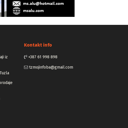
Kontakt info
ji iz
+387 61 998 898
tzmojinfoba@gmail.com
Tuzla
prodaje
u