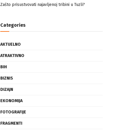
nemuslimankama
Mogućnost mestimičnog mraza u četvrtak ujutro
Zašto prisustvovati najavljenoj tribini u Tuzli?
Categories
AKTUELNO
ATRAKTIVNO
BIH
BIZNIS
DIZAJN
EKONOMIJA
FOTOGRAFIJE