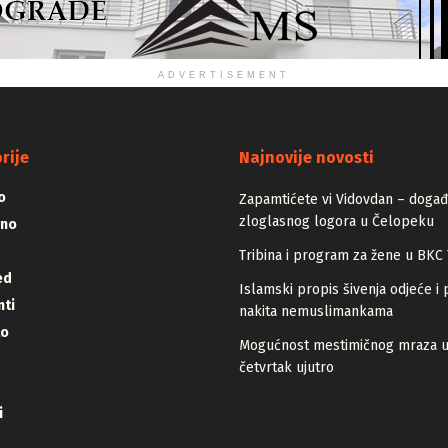
ADVERTISEMENT
rije
Najnovije novosti
o
Zapamtićete vi Vidovdan – događa
zloglasnog logora u Čelopeku
vno
Tribina i program za žene u BKC 
ed
Islamski propis šivenja odjeće i 
ti
nakita nemuslimankama
lo
Mogućnost mestimičnog mraza 
četvrtak ujutro