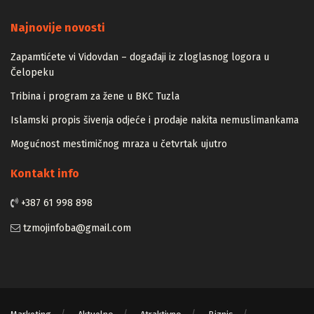
Majstori
Najnovije novosti
Zapamtićete vi Vidovdan – događaji iz zloglasnog logora u
Čelopeku
Tribina i program za žene u BKC Tuzla
Islamski propis šivenja odjeće i prodaje nakita nemuslimankama
Mogućnost mestimičnog mraza u četvrtak ujutro
Kontakt info
+387 61 998 898
tzmojinfoba@gmail.com