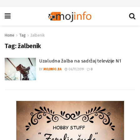
Home
Tag
žalbenik
Tag:
žalbenik
Uzaludna žalba na sadržaj televizije N1
BY
MOJINFO.BA
06/11/2019
0