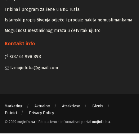
Tribina i program za žene u BKC Tuzla
Islamski propis šivenja odjeće i prodaje nakita nemuslimankama
Mogućnost mestimičnog mraza u četvrtak ujutro
Kontakt info
+387 61 998 898
tzmojinfoba@gmail.com
Marketing
Aktuelno
Atraktivno
Biznis
Putnici
Privacy Policy
© 2019
mojinfo.ba
- Edukativno - informativni portal
mojinfo.ba
.