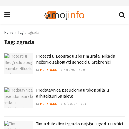
Home
Tag
zgrada
Tag:
zgrada
Protesti u Beogradu zbog murala: Nikada
nećemo zaboraviti genocid u Srebrenici
BY
MOJINFO.BA
13/11/2021
0
Predstavnica pseudomaurskog stila u
arhitekturi Sarajeva
BY
MOJINFO.BA
10/09/2021
0
Tim arhitektica izgradio najvišu zgradu u Africi