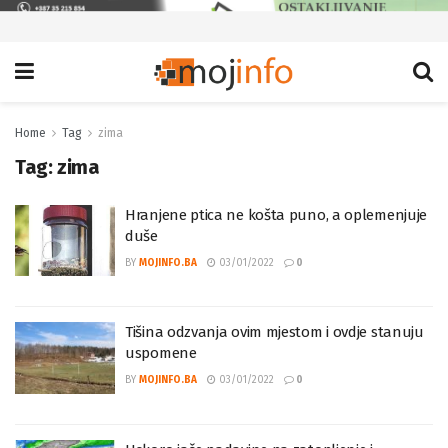
Home
Tag
zima
Tag:
zima
Hranjene ptica ne košta puno, a oplemenjuje
duše
BY
MOJINFO.BA
03/01/2022
0
Tišina odzvanja ovim mjestom i ovdje stanuju
uspomene
BY
MOJINFO.BA
03/01/2022
0