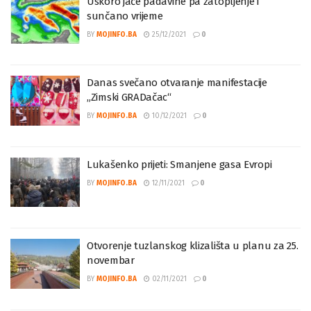
Uskoro jače padavine pa zatopljenje i
sunčano vrijeme
BY
MOJINFO.BA
25/12/2021
0
Danas svečano otvaranje manifestacije
„Zimski GRADačac“
BY
MOJINFO.BA
10/12/2021
0
Lukašenko prijeti: Smanjene gasa Evropi
BY
MOJINFO.BA
12/11/2021
0
Otvorenje tuzlanskog klizališta u planu za 25.
novembar
BY
MOJINFO.BA
02/11/2021
0