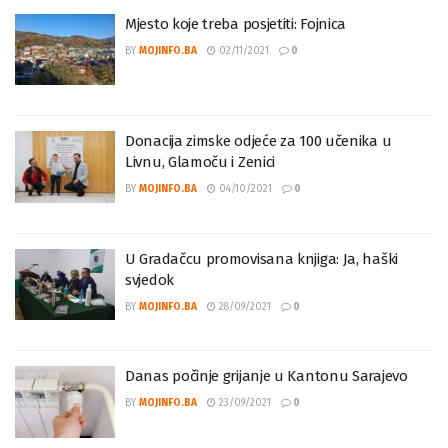
Mjesto koje treba posjetiti: Fojnica
BY
MOJINFO.BA
02/11/2021
0
Donacija zimske odjeće za 100 učenika u
Livnu, Glamoču i Zenici
BY
MOJINFO.BA
04/10/2021
0
U Gradačcu promovisana knjiga: Ja, haški
svjedok
BY
MOJINFO.BA
28/09/2021
0
Danas počinje grijanje u Kantonu Sarajevo
BY
MOJINFO.BA
23/09/2021
0