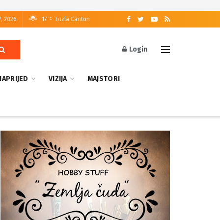
7, 2026
17
Tuzla Canton
°C
Login
NAPRIJED
VIZIJA
MAJSTORI