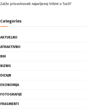
nemuslimankama
Mogućnost mestimičnog mraza u četvrtak ujutro
Zašto prisustvovati najavljenoj tribini u Tuzli?
Categories
AKTUELNO
ATRAKTIVNO
BIH
BIZNIS
DIZAJN
EKONOMIJA
FOTOGRAFIJE