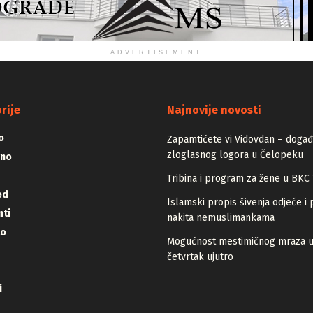
ADVERTISEMENT
rije
Najnovije novosti
o
Zapamtićete vi Vidovdan – događa
zloglasnog logora u Čelopeku
vno
Tribina i program za žene u BKC 
ed
Islamski propis šivenja odjeće i 
ti
nakita nemuslimankama
lo
Mogućnost mestimičnog mraza 
četvrtak ujutro