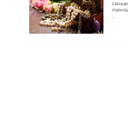
Zakop
BY
MOJINF
Zakopajm
Vlahovlj
...