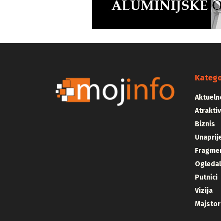
Katego
Aktueln
Atrakti
Biznis
Unaprij
Fragmen
Ogleda
Putnici