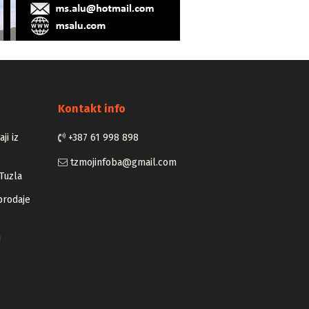
Kontakt info
ji iz
+387 61 998 898
tzmojinfoba@gmail.com
Tuzla
prodaje
u