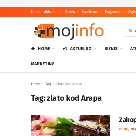
Home
Aktuelno
Biznis
Atraktivno
Fragmenti
Ogle
HOME
AKTUELNO
BIZNIS
AT
MARKETING
Home
Tag
zlato kod Arapa
Tag:
zlato kod Arapa