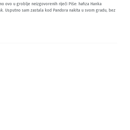
ajmo ovo u groblje neizgovorenih riječi
O.BA
23/01/2021
0
o ovo u groblje neizgovorenih riječi Piše: hafiza Hanka
ak. Usputno sam zastala kod Pandora nakita u svom gradu, bez