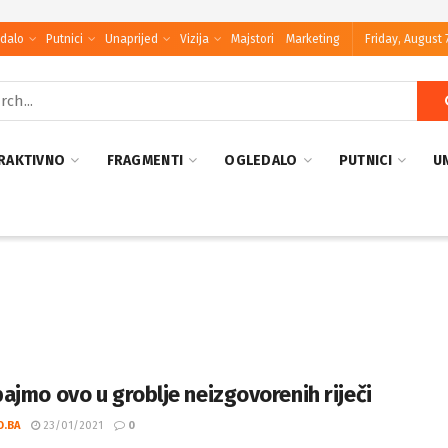
dalo
Putnici
Unaprijed
Vizija
Majstori
Marketing
Friday, August 
RAKTIVNO
FRAGMENTI
OGLEDALO
PUTNICI
U