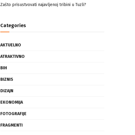
nemuslimankama
Mogućnost mestimičnog mraza u četvrtak ujutro
Zašto prisustvovati najavljenoj tribini u Tuzli?
Categories
AKTUELNO
ATRAKTIVNO
BIH
BIZNIS
DIZAJN
EKONOMIJA
FOTOGRAFIJE