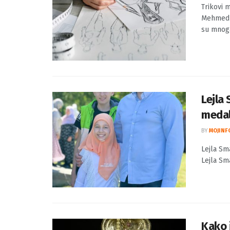
Triko
BY
MOJINF
Trikovi m
Mehmedbe
su mnoga 
Lejla 
medal
BY
MOJINF
Lejla Sm
Lejla Sma