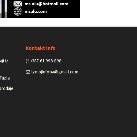
Kontakt info
ji iz
+387 61 998 898
tzmojinfoba@gmail.com
Tuzla
prodaje
u