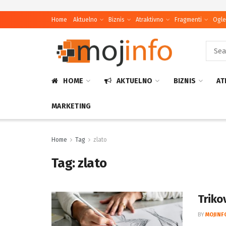
Home
Aktuelno
Biznis
Atraktivno
Fragmenti
Ogle
HOME
AKTUELNO
BIZNIS
AT
MARKETING
Home
Tag
zlato
Tag:
zlato