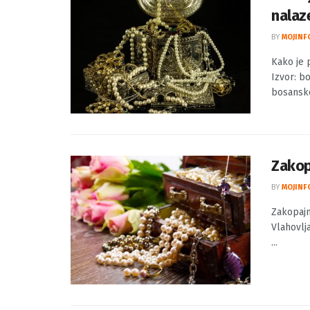
Kako 
nalaze
BY
MOJINF
Kako je 
Izvor: b
bosansko
Zakop
BY
MOJINF
Zakopajm
Vlahovlj
...