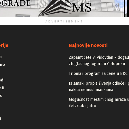
ADVERTISEMENT
rije
Najnovije novosti
o
Zapamtićete vi Vidovdan – događa
zloglasnog logora u Čelopeku
vno
Tribina i program za žene u BKC 
ed
Islamski propis šivenja odjeće i 
ti
nakita nemuslimankama
lo
Mogućnost mestimičnog mraza 
četvrtak ujutro