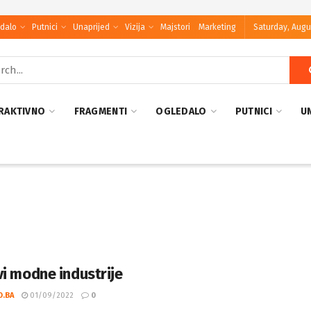
dalo
Putnici
Unaprijed
Vizija
Majstori
Marketing
Saturday, Augu
RAKTIVNO
FRAGMENTI
OGLEDALO
PUTNICI
U