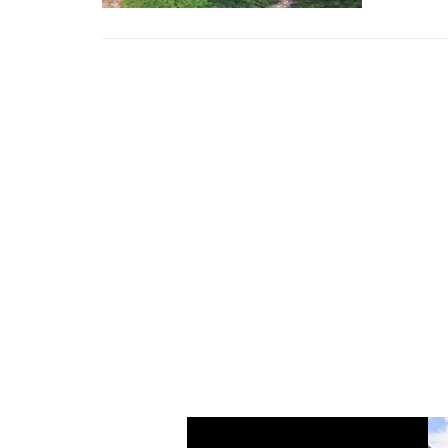
Kroz pot
vodopad 
Churun. .