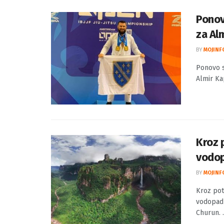
Ponovo
za Al
BY
MOJINF
Ponovo se
Almir Kap
Kroz 
vodo
BY
MOJINF