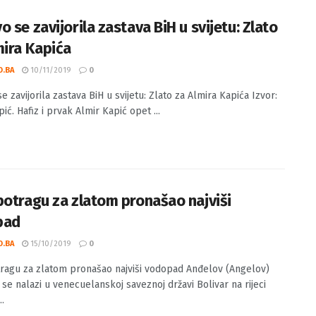
 se zavijorila zastava BiH u svijetu: Zlato
mira Kapića
O.BA
10/11/2019
0
 zavijorila zastava BiH u svijetu: Zlato za Almira Kapića Izvor:
ić. Hafiz i prvak Almir Kapić opet ...
potragu za zlatom pronašao najviši
pad
O.BA
15/10/2019
0