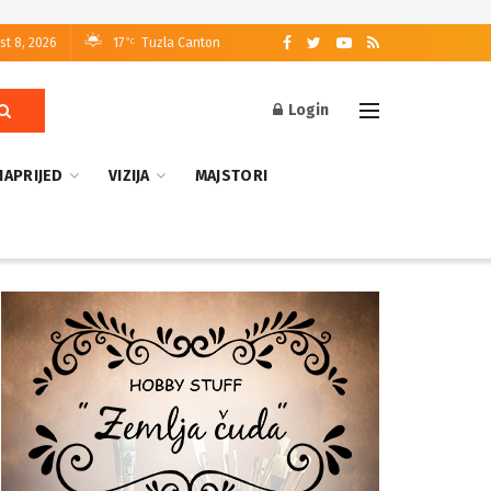
st 8, 2026
17
Tuzla Canton
°C
Login
NAPRIJED
VIZIJA
MAJSTORI