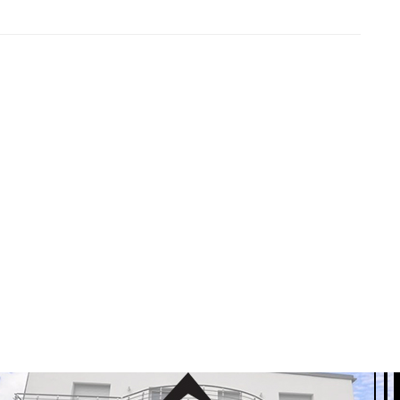
ragu za zlatom pronašao najviši vodopad Anđelov (Angelov)
se nalazi u venecuelanskoj saveznoj državi Bolivar na rijeci
..