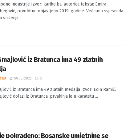
vi modne industrije
O.BA
01/09/2022
0
odne industrije Izvor: karike.ba, autorica teksta: Emira
gović, prvobitno objavljeno 2019. godine. Već smo svjesni da
sniženja ...
Smajlović iz Bratunca ima 49 zlatnih
ja
O.BA
18/05/2022
0
ajlović iz Bratunca ima 49 zlatnih medalja Izvor: Edin Ramić.
jlović dolazi iz Bratunca, prvakinja je u karatetu ...