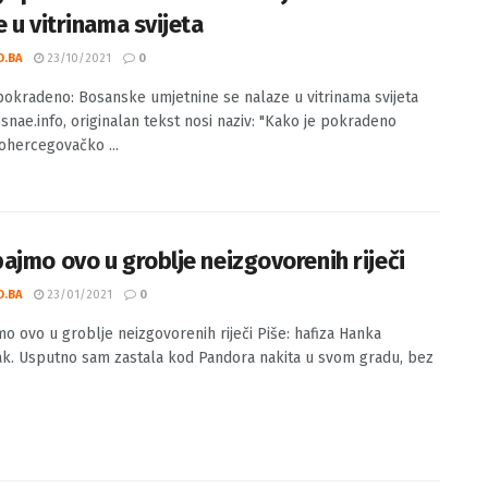
je pokradeno: Bosanske umjetnine se
 u vitrinama svijeta
O.BA
23/10/2021
0
pokradeno: Bosanske umjetnine se nalaze u vitrinama svijeta
osnae.info, originalan tekst nosi naziv: "Kako je pokradeno
hercegovačko ...
ajmo ovo u groblje neizgovorenih riječi
O.BA
23/01/2021
0
o ovo u groblje neizgovorenih riječi Piše: hafiza Hanka
ak. Usputno sam zastala kod Pandora nakita u svom gradu, bez