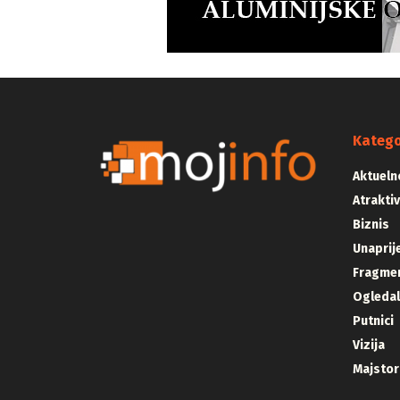
Katego
Aktueln
Atrakti
Biznis
Unaprij
Fragmen
Ogleda
Putnici