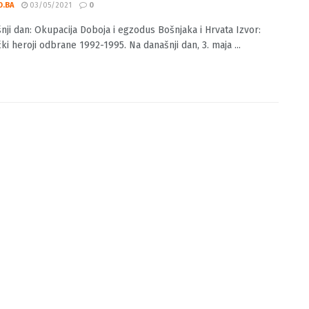
našnji dan: Okupacija Doboja i egzodus
aka i Hrvata
O.BA
03/05/2021
0
nji dan: Okupacija Doboja i egzodus Bošnjaka i Hrvata Izvor:
ki heroji odbrane 1992-1995. Na današnji dan, 3. maja ...