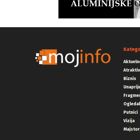
Katego
Aktueln
Atrakti
Biznis
Unaprij
Fragmen
Ogleda
Putnici