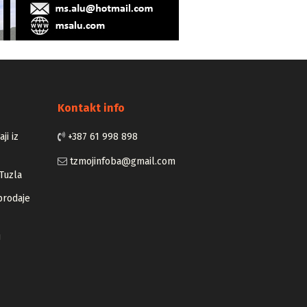
Kontakt info
ji iz
+387 61 998 898
tzmojinfoba@gmail.com
Tuzla
prodaje
u