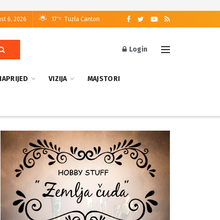
st 6, 2026
17
Tuzla Canton
°C
Login
NAPRIJED
VIZIJA
MAJSTORI