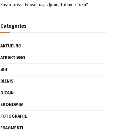
nemuslimankama
Mogućnost mestimičnog mraza u četvrtak ujutro
Zašto prisustvovati najavljenoj tribini u Tuzli?
Categories
AKTUELNO
ATRAKTIVNO
BIH
BIZNIS
DIZAJN
EKONOMIJA
FOTOGRAFIJE