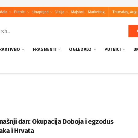
dalo
Putnici
Unaprijed
Vizija
Majstori
Marketing
Thursday, Augu
RAKTIVNO
FRAGMENTI
OGLEDALO
PUTNICI
U