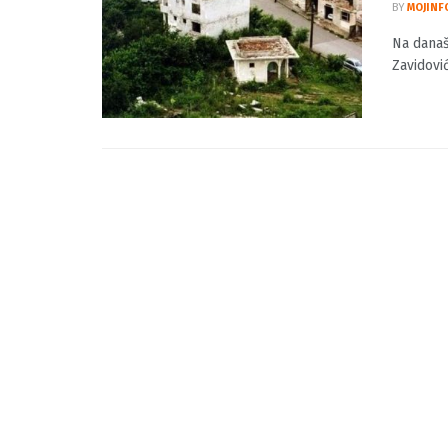
Na da
Bošnj
BY
MOJINF
Na današ
Zavidović