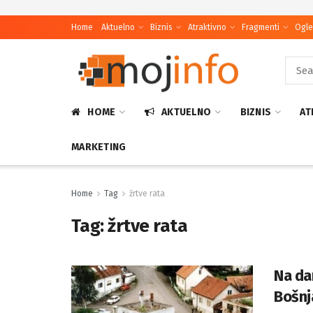
Home
Aktuelno
Biznis
Atraktivno
Fragmenti
Ogle
HOME
AKTUELNO
BIZNIS
AT
MARKETING
Home
Tag
žrtve rata
Tag:
žrtve rata