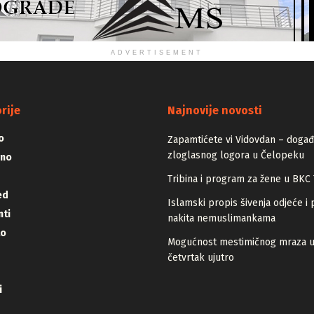
ADVERTISEMENT
rije
Najnovije novosti
o
Zapamtićete vi Vidovdan – događa
zloglasnog logora u Čelopeku
vno
Tribina i program za žene u BKC 
ed
Islamski propis šivenja odjeće i 
ti
nakita nemuslimankama
lo
Mogućnost mestimičnog mraza 
četvrtak ujutro