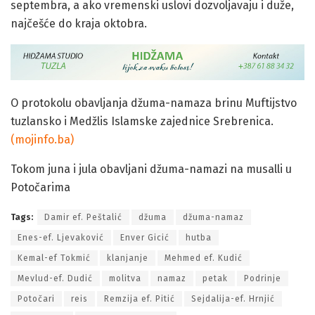
septembra, a ako vremenski uslovi dozvoljavaju i duže,
najčešće do kraja oktobra.
O protokolu obavljanja džuma-namaza brinu Muftijstvo
tuzlansko i Medžlis Islamske zajednice Srebrenica.
(mojinfo.ba)
Tokom juna i jula obavljani džuma-namazi na musalli u
Potočarima
Tags:
Damir ef. Peštalić
džuma
džuma-namaz
Enes-ef. Ljevaković
Enver Gicić
hutba
Kemal-ef Tokmić
klanjanje
Mehmed ef. Kudić
Mevlud-ef. Dudić
molitva
namaz
petak
Podrinje
Potočari
reis
Remzija ef. Pitić
Sejdalija-ef. Hrnjić