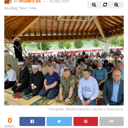
BY
MOJINFO.BA
24/08/2021
Reading Time: 1 min
Fotografija: Medžlis Islamske zajednice Srebrenica.
0
SHARES