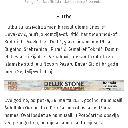
Fotografija: Medžlis Islamske zajednice Srebrenica.
Hutbe
Hutbu su kazivali zamjenik reisul-uleme Enes-ef.
Ljevaković, muftije Remzija-ef. Pitić, hafiz Mehmed-ef.
Kudić i dr. Mevlud-ef. Dudić, glavni imami medžlisa
Bugojno, Srebrenica i Puračić Kemal-ef Tokmić, Damir-
ef. Peštalić i Zijad-ef. Vehabović, dekan Fakulteta za
islamske studije u Novom Pazaru Enver Gicić i brigadni
imam Sejdalija-ef. Hrnjić.
Ove godine, od petka, 26. marta 2021. godine, na musalli
Šehitluka Genocida u Potočarima obavlja se džuma-
namaz. Ovaj ibadet se na musalli u Potočarima obavlja
već petu godinu, od mjeseca marta do mjeseca