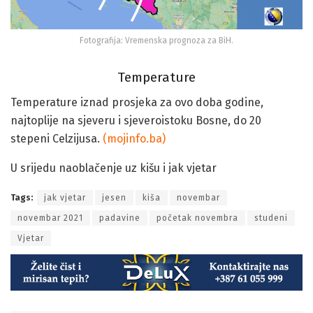
Fotografija: Vremenska prognoza za BiH.
Temperature
Temperature iznad prosjeka za ovo doba godine,
najtoplije na sjeveru i sjeveroistoku Bosne, do 20
stepeni Celzijusa.
(mojinfo.ba)
U srijedu naoblačenje uz kišu i jak vjetar
Tags:
jak vjetar
jesen
kiša
novembar
novembar 2021
padavine
početak novembra
studeni
Vjetar