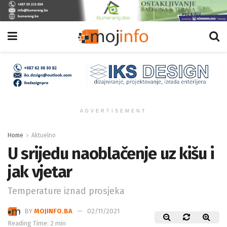
ADVERTISEMENT
Home
Aktuelno
U srijedu naoblačenje uz kišu i
jak vjetar
Temperature iznad prosjeka
BY
MOJINFO.BA
02/11/2021
Reading Time: 2 min