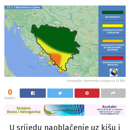
Fotografija: Vremenska prognoza za BiH.
0
SHARES
U srijedu naoblačenje uz kišu i