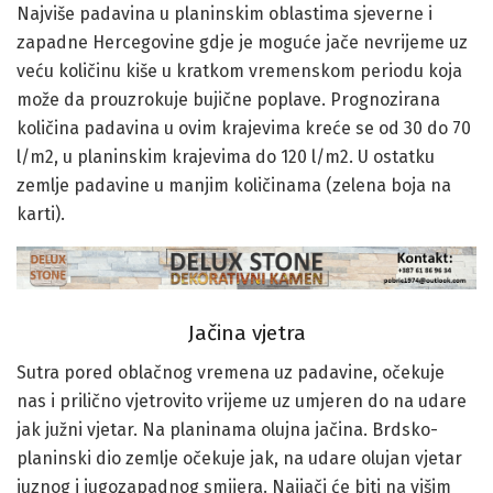
Najviše padavina u planinskim oblastima sjeverne i
zapadne Hercegovine gdje je moguće jače nevrijeme uz
veću količinu kiše u kratkom vremenskom periodu koja
može da prouzrokuje bujične poplave. Prognozirana
količina padavina u ovim krajevima kreće se od 30 do 70
l/m2, u planinskim krajevima do 120 l/m2. U ostatku
zemlje padavine u manjim količinama (zelena boja na
karti).
Jačina vjetra
Sutra pored oblačnog vremena uz padavine, očekuje
nas i prilično vjetrovito vrijeme uz umjeren do na udare
jak južni vjetar. Na planinama olujna jačina. Brdsko-
planinski dio zemlje očekuje jak, na udare olujan vjetar
juznog i jugozapadnog smijera. Najjači će biti na višim