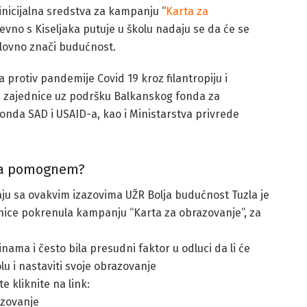
inicijalna sredstva za kampanju “
Karta za
dnevno s Kiseljaka putuje u školu nadaju se da će se
slovno znači budućnost.
 protiv pandemije Covid 19 kroz filantropiju i
ke zajednice uz podršku Balkanskog fonda za
nda SAD i USAID-a, kao i Ministarstva privrede
da pomognem?
ju sa ovakvim izazovima UŽR Bolja budućnost Tuzla je
nice pokrenula kampanju “Karta za obrazovanje”, za
inama i često bila presudni faktor u odluci da li će
u i nastaviti svoje obrazovanje
e kliknite na link:
azovanje