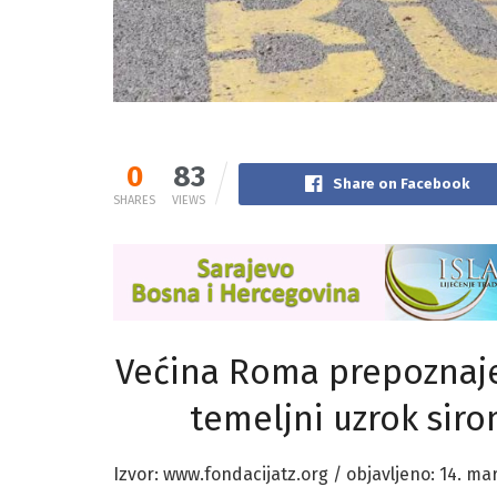
0
83
Share on Facebook
SHARES
VIEWS
Većina Roma prepoznaje
temeljni uzrok siro
Izvor: www.fondacijatz.org / objavljeno: 14. ma