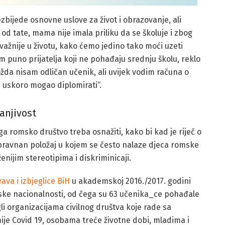
ezbijede osnovne uslove za život i obrazovanje, ali
od tate, mama nije imala priliku da se školuje i zbog
jvažnije u životu, kako ćemo jedino tako moći uzeti
 puno prijatelja koji ne pohađaju srednju školu, reklo
ožda nisam odličan učenik, ali uvijek vodim računa o
 uskoro mogao diplomirati“.
anjivost
a romsko društvo treba osnažiti, kako bi kad je riječ o
opravnan položaj u kojem se često nalaze djeca romske
oženijim stereotipima i diskriminicaji.
ava i izbjeglice BiH
u akademskoj 2016./2017. godini
ske nacionalnosti, od čega su 63 učenika_ce pohađale
 organizacijama civilnog društva koje rade sa
je Covid 19, osobama treće životne dobi, mladima i