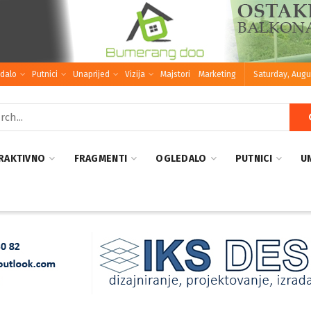
dalo
Putnici
Unaprijed
Vizija
Majstori
Marketing
Saturday, Augu
RAKTIVNO
FRAGMENTI
OGLEDALO
PUTNICI
U