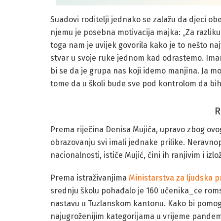
Suadovi roditelji jednako se zalažu da djeci ob
njemu je posebna motivacija majka: „Za razliku 
toga nam je uvijek govorila kako je to nešto na
stvar u svoje ruke jednom kad odrastemo. Imam
bi se da je grupa nas koji idemo manjina. Ja m
tome da u školi bude sve pod kontrolom da bih
R
Prema riječina Denisa Mujića, upravo zbog ovog
obrazovanju svi imali jednake prilike. Neravn
nacionalnosti, ističe Mujić, čini ih ranjivim i izl
Prema istraživanjima
Ministarstva za ljudska pr
srednju školu pohađalo je 160 učenika_ce rom
nastavu u Tuzlanskom kantonu. Kako bi pomogli
najugroženijim kategorijama u vrijeme pandemi