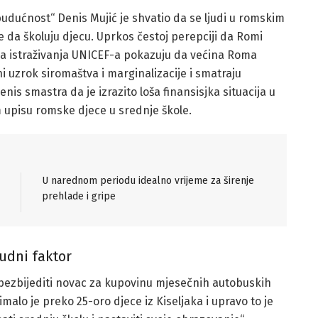
udućnost“ Denis Mujić je shvatio da se ljudi u romskim
 da školuju djecu. Uprkos čestoj perepciji da Romi
vna istraživanja UNICEF-a pokazuju da većina Roma
 uzrok siromaštva i marginalizacije i smatraju
is smastra da je izrazito loša finansisjka situacija u
 upisu romske djece u srednje škole.
U narednom periodu idealno vrijeme za širenje
prehlade i gripe
udni faktor
obezbijediti novac za kupovinu mjesečnih autobuskih
malo je preko 25-oro djece iz Kiseljaka i upravo to je