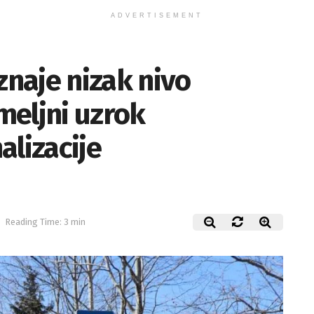
ADVERTISEMENT
naje nizak nivo
meljni uzrok
alizacije
Reading Time: 3 min