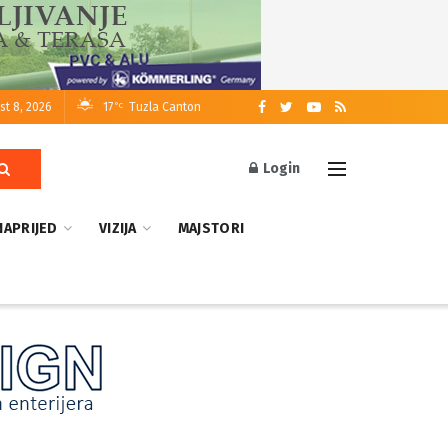
st 8, 2026
17
Tuzla Canton
°C
Login
NAPRIJED
VIZIJA
MAJSTORI