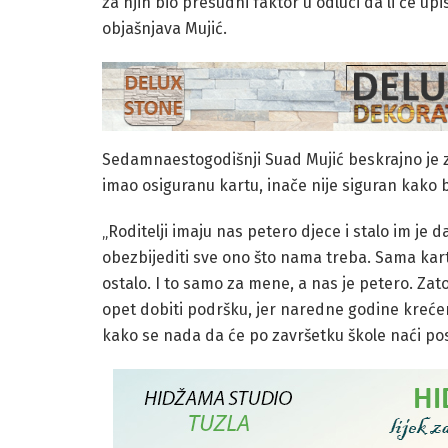
za njih bio presudni faktor u odluci da li će upi
objašnjava Mujić.
Sedamnaestogodišnji Suad Mujić beskrajno je
imao osiguranu kartu, inače nije siguran kako b
„Roditelji imaju nas petero djece i stalo im je 
obezbijediti sve ono što nama treba. Sama kart
ostalo. I to samo za mene, a nas je petero. Za
opet dobiti podršku, jer naredne godine krećem
kako se nada da će po završetku škole naći posao 