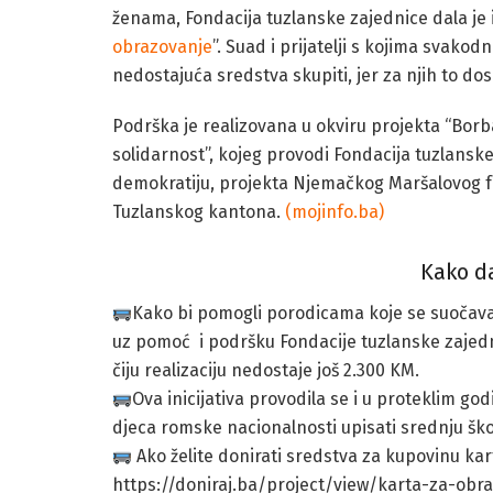
ženama, Fondacija tuzlanske zajednice dala je 
obrazovanje
”. Suad i prijatelji s kojima svako
nedostajuća sredstva skupiti, jer za njih to do
Podrška je realizovana u okviru projekta “Borba
solidarnost”, kojeg provodi Fondacija tuzlans
demokratiju, projekta Njemačkog Maršalovog fo
Tuzlanskog kantona.
(mojinfo.ba)
Kako 
Kako bi pomogli porodicama koje se suočava
uz pomoć i podršku Fondacije tuzlanske zajed
čiju realizaciju nedostaje još 2.300 KM.
Ova inicijativa provodila se i u proteklim god
djeca romske nacionalnosti upisati srednju škol
Ako želite donirati sredstva za kupovinu kart
https://doniraj.ba/project/view/karta-za-obr