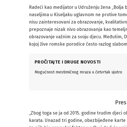
Radeći kao medijator u Udruženju žena „Bolja b
naseljima u Kiseljaku uglavnom ne protive tome
nisu zainteresovani za obrazovanje, kvalitati
prepoznaje nizak nivo obrazovanja kao temeljni
obrazovanje važnim za svoju djecu. Međutim, Den
kojoj žive romske porodice često razlog slabom
PROČITAJTE I DRUGE NOVOSTI
Mogućnost mestimičnog mraza u četvrtak ujutro
Pres
„Zbog toga se ja od 2015. godine trudim djeci 
karata. Unazad tri godine, obezbijeđene karte i