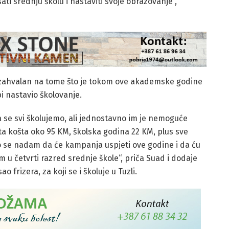
sati srednju školu i nastaviti svoje obrazovanje“,
 zahvalan na tome što je tokom ove akademske godine
i nastavio školovanje.
da se svi školujemo, ali jednostavno im je nemoguće
a košta oko 95 KM, školska godina 22 KM, plus sve
to se nadam da će kampanja uspjeti ove godine i da ću
 u četvrti razred srednje škole“, priča Suad i dodaje
frizera, za koji se i školuje u Tuzli.