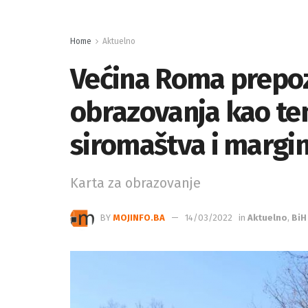
Home
Aktuelno
Većina Roma prepoz
obrazovanja kao te
siromaštva i margin
Karta za obrazovanje
BY
MOJINFO.BA
14/03/2022
in
Aktuelno
,
BiH