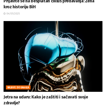
Prijavite se na besplatan ciklus predavanja: Žena
kroz historiju BiH
04/05/2025
NAJAVE DOGAĐAJA
Jetra na udaru: Kako je zaštiti i sačuvati svoje
zdravlje?