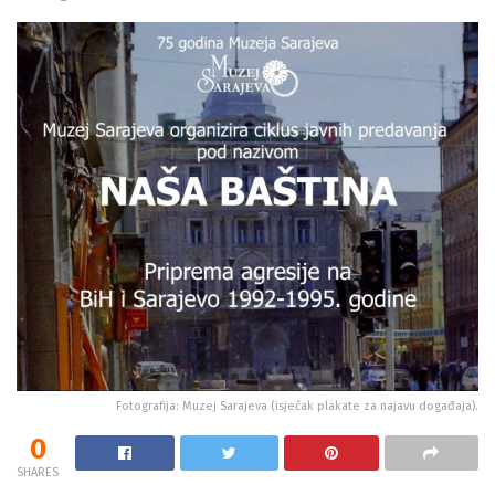
Fotografija: Muzej Sarajeva (isječak plakate za najavu događaja).
0
SHARES