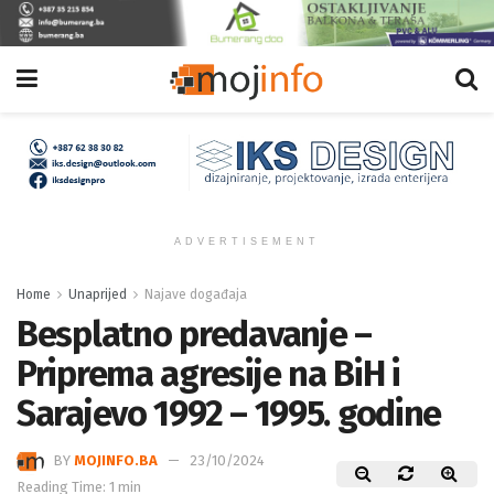
ADVERTISEMENT
Home
Unaprijed
Najave događaja
Besplatno predavanje –
Priprema agresije na BiH i
Sarajevo 1992 – 1995. godine
BY
MOJINFO.BA
23/10/2024
Reading Time: 1 min