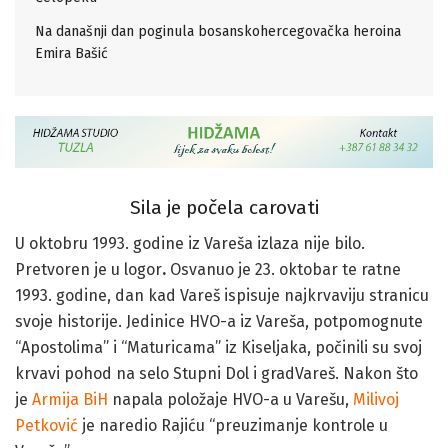
Na današnji dan poginula bosanskohercegovačka heroina
Emira Bašić
Sila je počela carovati
U oktobru 1993. godine iz Vareša izlaza nije bilo.
Pretvoren je u logor
.
Osvanuo je 23. oktobar te ratne
1993. godine, dan kad Vareš ispisuje najkrvaviju stranicu
svoje historije.
Jedinice HVO-a iz Vareša, potpomognute
“Apostolima” i “Maturicama” iz Kiseljaka, počinili su svoj
krvavi pohod na selo Stupni Dol i gradVareš.
Nakon što
je
Armija BiH
napala položaje HVO-a u Varešu,
Milivoj
Petković
je naredio Rajiću “preuzimanje kontrole u