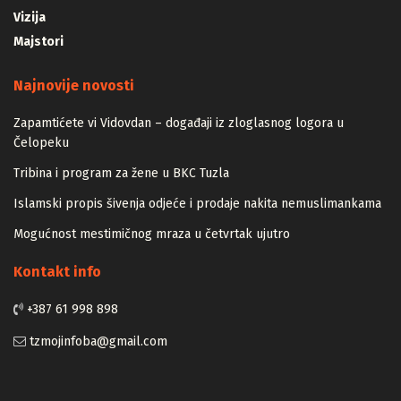
Vizija
Majstori
Najnovije novosti
Zapamtićete vi Vidovdan – događaji iz zloglasnog logora u
Čelopeku
Tribina i program za žene u BKC Tuzla
Islamski propis šivenja odjeće i prodaje nakita nemuslimankama
Mogućnost mestimičnog mraza u četvrtak ujutro
Kontakt info
+387 61 998 898
tzmojinfoba@gmail.com