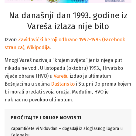
Na današnji dan 1993. godine iz
Vareša izlaza nije bilo
Izvor:
Zavidovićki heroji odbrane 1992-1995 (Facebook
stranica)
,
Wikipedija
.
Mnogi Vareš nazivaju “krajem svijeta” jer iz njega put
nikuda ne vodi. U listopadu (oktobru) 1993., Hrvatsko
vijeće obrane (HVO) u
Varešu
izdao je ultimatum
Bošnjacima u selima
Daštansko
i Stupni Do prema kojem
bi morali predati svoja oružja. Međutim, HVO je
naknadno povukao ultimatum.
PROČITAJTE I DRUGE NOVOSTI
Zapamtićete vi Vidovdan – događaji iz zloglasnog logora u
Čelopeku