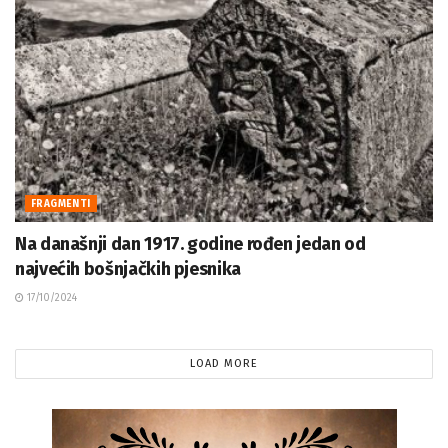
FRAGMENTI
Na današnji dan 1917. godine rođen jedan od
najvećih bošnjačkih pjesnika
17/10/2024
LOAD MORE