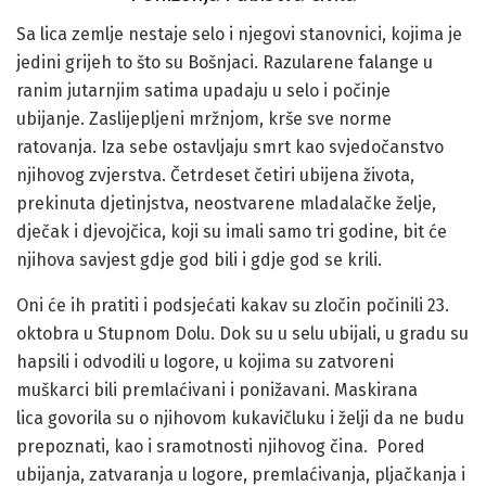
Sa lica zemlje nestaje selo i njegovi stanovnici, kojima je
jedini grijeh to što su Bošnjaci. Razularene falange u
ranim jutarnjim satima upadaju u selo i počinje
ubijanje.
Zaslijepljeni mržnjom, krše sve norme
ratovanja. Iza sebe ostavljaju smrt kao svjedočanstvo
njihovog zvjerstva.
Četrdeset četiri ubijena života,
prekinuta djetinjstva, neostvarene mladalačke želje,
dječak i djevojčica, koji su imali samo tri godine, bit će
njihova savjest gdje god bili i gdje god se krili.
Oni će ih pratiti i podsjećati kakav su zločin počinili 23.
oktobra u Stupnom Dolu.
Dok su u selu ubijali, u gradu su
hapsili i odvodili u logore, u kojima su zatvoreni
muškarci bili premlaćivani i ponižavani.
Maskirana
lica govorila su o njihovom kukavičluku i želji da ne budu
prepoznati, kao i sramotnosti njihovog čina.
Pored
ubijanja, zatvaranja u logore, premlaćivanja, pljačkanja i