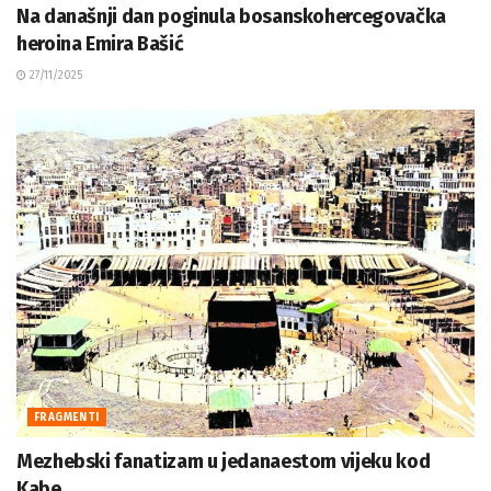
Na današnji dan poginula bosanskohercegovačka
heroina Emira Bašić
27/11/2025
FRAGMENTI
Mezhebski fanatizam u jedanaestom vijeku kod
Kabe