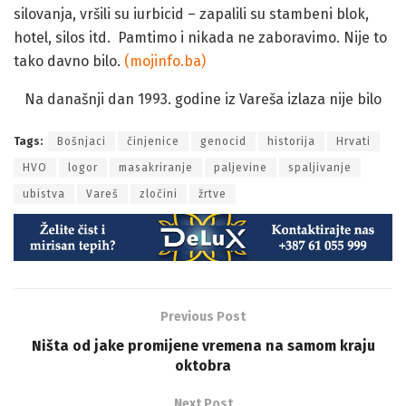
silovanja, vršili su iurbicid – zapalili su stambeni blok,
hotel, silos itd.
Pamtimo i nikada ne zaboravimo. Nije to
tako davno bilo.
(mojinfo.ba)
Na današnji dan 1993. godine iz Vareša izlaza nije bilo
Tags:
Bošnjaci
činjenice
genocid
historija
Hrvati
HVO
logor
masakriranje
paljevine
spaljivanje
ubistva
Vareš
zločini
žrtve
Previous Post
Ništa od jake promijene vremena na samom kraju
oktobra
Next Post