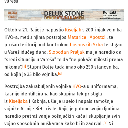
Varešu”.
Oktobra 21. Rajić je napustio
Kiseljak
s 200-injak vojnika
HVO-a, među njima postrojba
Maturice
i
Apostoli
, te
prošao teritorij pod kontrolom
bosanskih Srba
te stigao
u Vareš idućeg dana.
Slobodan Praljak
mu je naredio da
“sredi situaciju u Varešu” te da “ne pokaže milosti prema
nikome“.
Stupni Dol je tada imao oko 250 stanovnika,
[6]
od kojih je 35 bilo vojnika.
[6]
Postrojba zakrabuljenih vojnika
HVO
-a u uniformama,
kasnije identificirana kao skupina tek pristigla
iz
Kiseljaka
i Kaknja, ušla je u selo i napala tamošnje
vojnike Armije BiH i civile. Rajić je potom svojim ljudima
naredio pretraživanje bošnjačkih kuća i skupljanja svih
vojno sposobnih muškaraca kako bi ih zadržali.
Ni
[6]