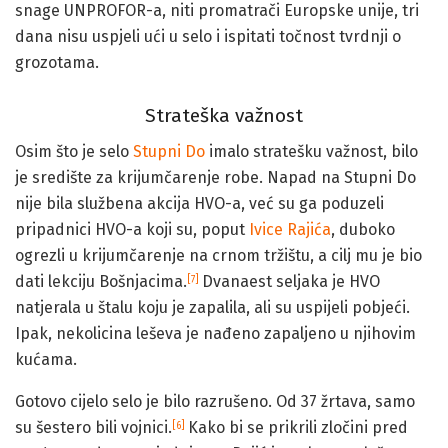
snage UNPROFOR-a, niti promatrači Europske unije, tri
dana nisu uspjeli ući u selo i ispitati točnost tvrdnji o
grozotama.
Strateška važnost
Osim što je selo
Stupni Do
imalo stratešku važnost, bilo
je središte za krijumčarenje robe. Napad na Stupni Do
nije bila službena akcija HVO-a, već su ga poduzeli
pripadnici HVO-a koji su, poput
Ivice Rajića
, duboko
ogrezli u krijumčarenje na crnom tržištu, a cilj mu je bio
dati lekciju Bošnjacima.
Dvanaest seljaka je HVO
[7]
natjerala u štalu koju je zapalila, ali su uspijeli pobjeći.
Ipak, nekolicina leševa je nađeno zapaljeno u njihovim
kućama.
Gotovo cijelo selo je bilo razrušeno. Od 37 žrtava, samo
su šestero bili vojnici.
Kako bi se prikrili zločini pred
[6]