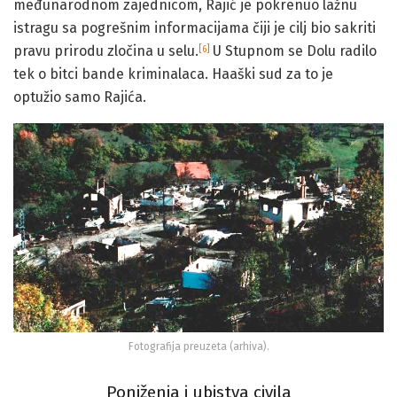
međunarodnom zajednicom, Rajić je pokrenuo lažnu
istragu sa pogrešnim informacijama čiji je cilj bio sakriti
pravu prirodu zločina u selu.
U Stupnom se Dolu radilo
[6]
tek o bitci bande kriminalaca. Haaški sud za to je
optužio samo Rajića.
Fotografija preuzeta (arhiva).
Poniženja i ubistva civila