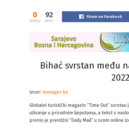
0
92
Share on Facebook
SHARES
VIEWS
Bihać svrstan među na
2022
Izvor:
manager.ba
Globalni turistički magazin “Time Out” svrstao
uživanje u prirodnim ljepotama, a tekst s nasl
prenio je prestižni “Daily Mail” u svom online i