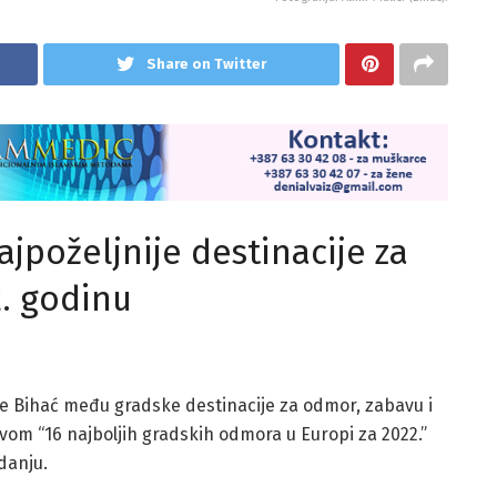
Share on Twitter
jpoželjnije destinacije za
. godinu
 je Bihać među gradske destinacije za odmor, zabavu i
ovom “16 najboljih gradskih odmora u Europi za 2022.”
zdanju.