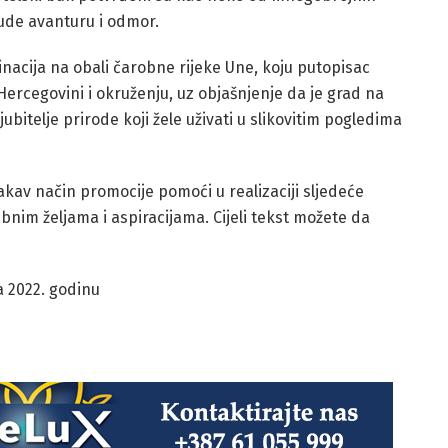
nude avanturu i odmor.
nacija na obali čarobne rijeke Une, koju putopisac
i Hercegovini i okruženju, uz objašnjenje da je grad na
ubitelje prirode koji žele uživati ​​u slikovitim pogledima
ovakav način promocije pomoći u realizaciji sljedeće
bnim željama i aspiracijama. Cijeli tekst možete da
a 2022. godinu