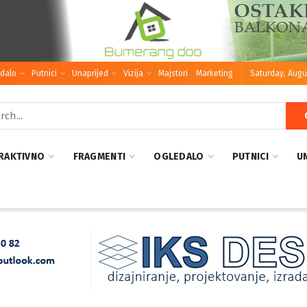
dalo
Putnici
Unaprijed
Vizija
Majstori
Marketing
Saturday, Augu
RAKTIVNO
FRAGMENTI
OGLEDALO
PUTNICI
U