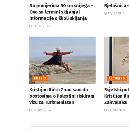
Na ponijerima 50 cm snijega –
Bjelašnica 
Ovo su termini skijanja i
12/12/2024
informacije o školi skijanja
13/01/2025
PUTNICI
AKTUELNO
Kristijan Iličić: Znao sam da
Svjetski put
postovima o Palestini riskiram
Kristijan Il
vizu za Turkmenistan
Zahvalnicu
10/09/2024
23/04/2024