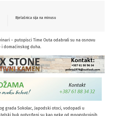
Bjelašnica sija na minusu
vinari – putopisci Time Outa odabrali su na osnovu
e i domaćinskog duha.
g grada Sokolac, Japodski otoci, vodopadi u
stelski buk potvrđeni su kao neke od mnogobrojnih