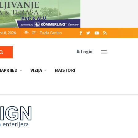
st 8, 2026
17
Tuzla Canton
°C
Login
NAPRIJED
VIZIJA
MAJSTORI