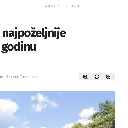
ADVERTISEMENT
najpoželjnije
. godinu
am
Reading Time: 1 min