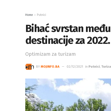
Home
Putnici
Bihać svrstan među 
destinacije za 2022
Optimizam za turizam
BY
MOJINFO.BA
02/12/2021
in
Putnici
,
Turiz