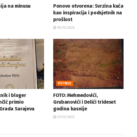
sija na minusu
Ponovo otvorena: Svrzina kuća
kao inspiracija i podsjetnik na
prošlost
19/11/2024
PUTNICI
nik i bloger
FOTO: Mehmedovići,
inčić primio
Grubanovići i Delići trideset
 Grada Sarajeva
godina kasnije
21/12/2023