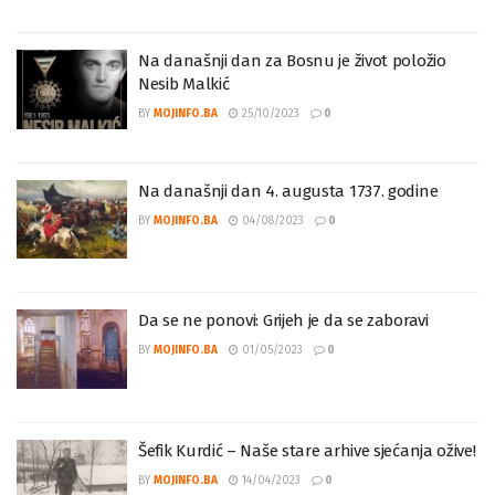
Na današnji dan za Bosnu je život položio
Nesib Malkić
BY
MOJINFO.BA
25/10/2023
0
Na današnji dan 4. augusta 1737. godine
BY
MOJINFO.BA
04/08/2023
0
Da se ne ponovi: Grijeh je da se zaboravi
BY
MOJINFO.BA
01/05/2023
0
Šefik Kurdić – Naše stare arhive sjećanja ožive!
BY
MOJINFO.BA
14/04/2023
0