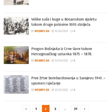
Velike suše i kuge u Bosanskom ejaletu
tokom druge polovine XVIII stoljeća
BY
MOJINFO.BA
14/04/2023
0
Progon Bošnjaka iz Crne Gore tokom
Hercegovačkog ustanka 1875 – 1878.
BY
MOJINFO.BA
14/04/2023
0
Prve žrtve bombardovanja u Sarajevu 1941. –
spomen i sjećanje
BY
MOJINFO.BA
13/04/2023
0
1
2
3
…
31