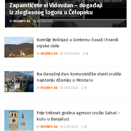
Zapamtićete vi Vidovdan – događaji
iz zloglasnog logora u Čelopeku
BY
MOJINFO.BA
28/06/2026
Komšije Bošnjaci u Grebenu čuvali i hranili
srpske civile
BY
MOJINFO.BA
26/02/2024
0
Na današnji dan komunističke vlasti srušile
najstariju džamiju u Mostaru
BY
MOJINFO.BA
29/12/2023
0
Prije trideset godina agresor srušio Sahat –
kulu u Banjaluci
BY
MOJINFO.BA
21/12/2023
0