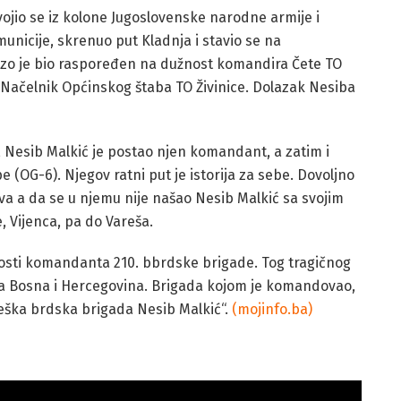
dvojio se iz kolone Jugoslovenske narodne armije i
municije, skrenuo put Kladnja i stavio se na
zo je bio raspoređen na dužnost komandira Čete TO
e Načelnik Općinskog štaba TO Živinice. Dolazak Nesiba
, Nesib Malkić je postao njen komandant, a zatim i
(OG-6). Njegov ratni put je istorija za sebe. Dovoljno
va a da se u njemu nije našao Nesib Malkić sa svojim
 Vijenca, pa do Vareša.
nosti komandanta 210. bbrdske brigade. Tog tragičnog
jela Bosna i Hercegovina. Brigada kojom je komandovao,
iteška brdska brigada Nesib Malkić“.
(mojinfo.ba)