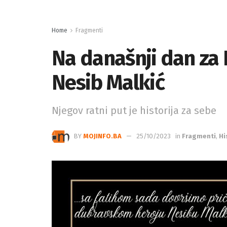
Home
Fragmenti
Na današnji dan za 
Nesib Malkić
Njegov ratni put je historija za sebe
BY
MOJINFO.BA
25/10/2023
in
Fragmenti
,
Hi