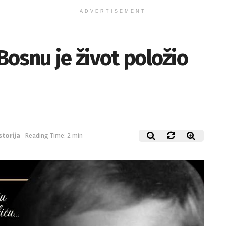
ADVERTISEMENT
Bosnu je život položio
storija
Reading Time: 2 min