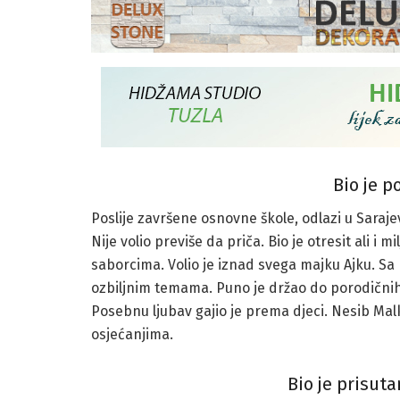
Bio je p
Poslije završene osnovne škole, odlazi u Saraje
Nije volio previše da priča. Bio je otresit ali i m
saborcima. Volio je iznad svega majku Ajku. S
ozbiljnim temama. Puno je držao do porodičnih
Posebnu ljubav gajio je prema djeci. Nesib Malk
osjećanjima.
Bio je prisut