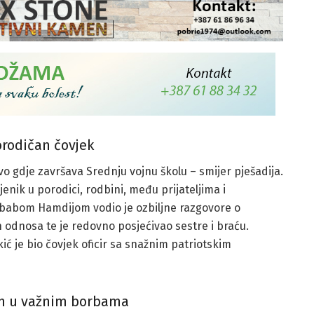
orodičan čovjek
vo gdje završava Srednju vojnu školu – smijer pješadija.
iljenik u porodici, rodbini, među prijateljima i
a babom Hamdijom vodio je ozbiljne razgovore o
 odnosa te je redovno posjećivao sestre i braću.
ić je bio čovjek oficir sa snažnim patriotskim
an u važnim borbama