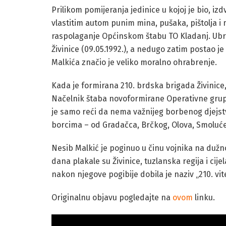
Prilikom pomijeranja jedinice u kojoj je bio, iz
vlastitim autom punim mina, pušaka, pištolja i 
raspolaganje Općinskom štabu TO Kladanj. Ubr
Živinice (09.05.1992.), a nedugo zatim postao j
Malkića značio je veliko moralno ohrabrenje.
Kada je formirana 210. brdska brigada Živinice
Načelnik štaba novoformirane Operativne grupe 
je samo reći da nema važnijeg borbenog djejst
borcima – od Gradačca, Brčkog, Olova, Smoluće,
Nesib Malkić je poginuo u činu vojnika na duž
dana plakale su Živinice, tuzlanska regija i ci
nakon njegove pogibije dobila je naziv „210. v
Originalnu objavu pogledajte na
ovom
linku.