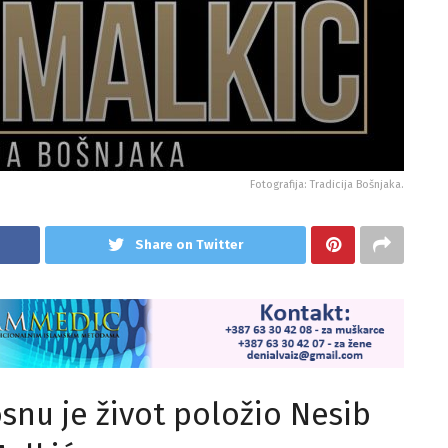
Fotografija: Tradicija Bošnjaka.
Share on Twitter
snu je život položio Nesib