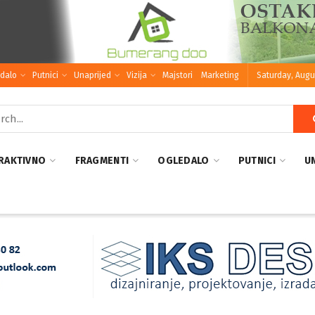
dalo
Putnici
Unaprijed
Vizija
Majstori
Marketing
Saturday, Augu
RAKTIVNO
FRAGMENTI
OGLEDALO
PUTNICI
U