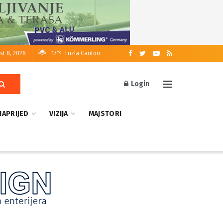
st 8, 2026
17
Tuzla Canton
°C
Login
NAPRIJED
VIZIJA
MAJSTORI