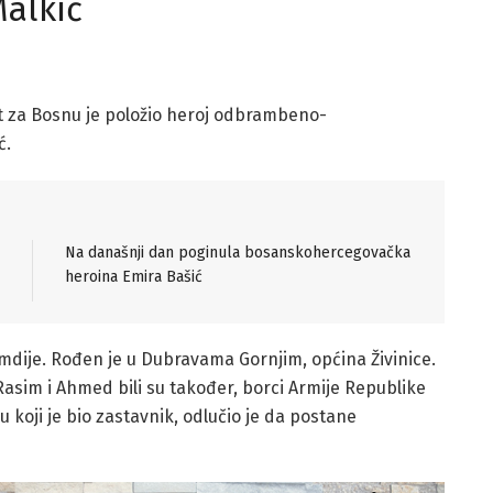
alkić
ot za Bosnu je položio heroj odbrambeno-
ć.
Na današnji dan poginula bosanskohercegovačka
heroina Emira Bašić
mdije. Rođen je u Dubravama Gornjim, općina Živinice.
l, Rasim i Ahmed bili su također, borci Armije Republike
koji je bio zastavnik, odlučio je da postane