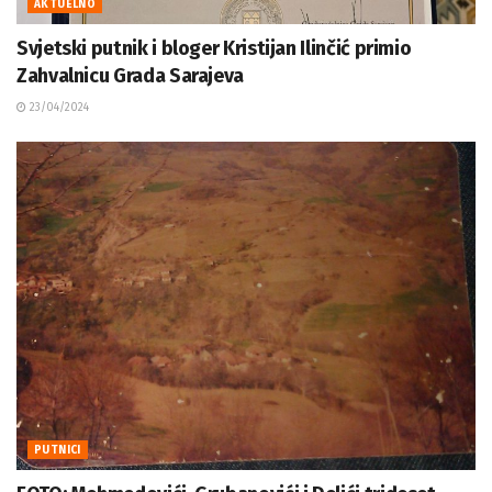
AKTUELNO
Svjetski putnik i bloger Kristijan Ilinčić primio
Zahvalnicu Grada Sarajeva
23/04/2024
PUTNICI