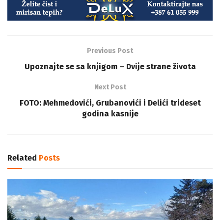
Previous Post
Upoznajte se sa knjigom – Dvije strane života
Next Post
FOTO: Mehmedovići, Grubanovići i Delići trideset
godina kasnije
Related
Posts