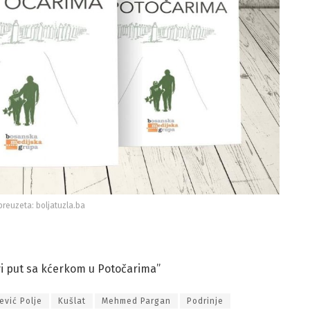
preuzeta: boljatuzla.ba
vi put sa kćerkom u Potočarima”
ević Polje
Kušlat
Mehmed Pargan
Podrinje