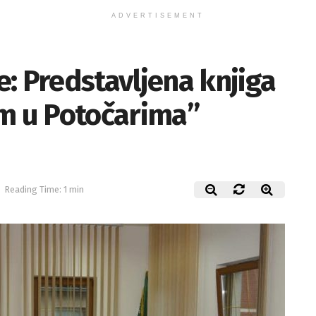
ADVERTISEMENT
: Predstavljena knjiga
om u Potočarima”
u
Reading Time: 1 min