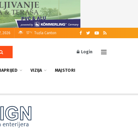
7, 2026
17
Tuzla Canton
°C
Login
NAPRIJED
VIZIJA
MAJSTORI