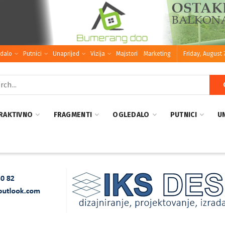
dalo
Putnici
Unaprijed
Vizija
Majstori
Marketing
Friday, August 
RAKTIVNO
FRAGMENTI
OGLEDALO
PUTNICI
U