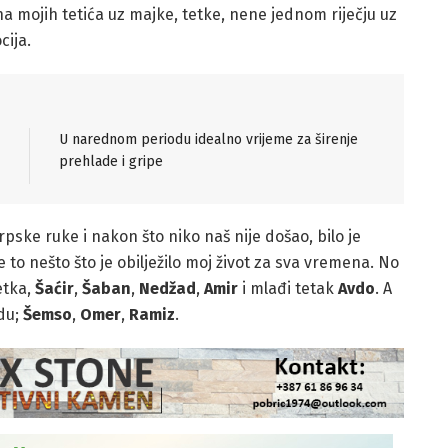
a mojih tetića uz majke, tetke, nene jednom riječju uz
cija.
U narednom periodu idealno vrijeme za širenje
prehlade i gripe
pske ruke i nakon što niko naš nije došao, bilo je
e to nešto što je obilježilo moj život za sva vremena. No
tetka,
Šaćir
,
Šaban
,
Nedžad
,
Amir
i mlađi tetak
Avdo
. A
idu;
Šemso
,
Omer
,
Ramiz
.