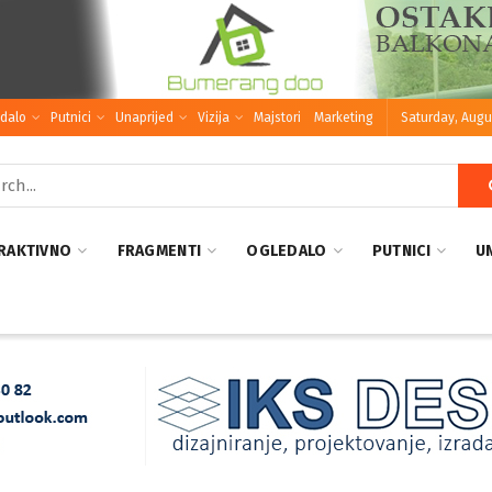
dalo
Putnici
Unaprijed
Vizija
Majstori
Marketing
Saturday, Augu
RAKTIVNO
FRAGMENTI
OGLEDALO
PUTNICI
U