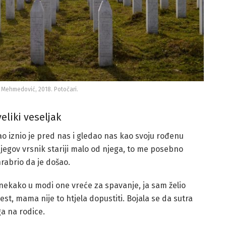
 Mehmedović, 2018. Potočari.
veliki veseljak
imao iznio je pred nas i gledao nas kao svoju rođenu
 njegov vrsnik stariji malo od njega, to me posebno
rabrio da je došao.
 nekako u modi one vreće za spavanje, ja sam želio
st, mama nije to htjela dopustiti. Bojala se da sutra
a na rodice.