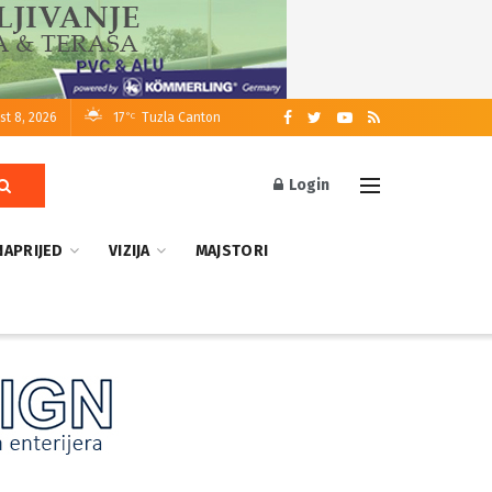
st 8, 2026
17
Tuzla Canton
°C
Login
NAPRIJED
VIZIJA
MAJSTORI