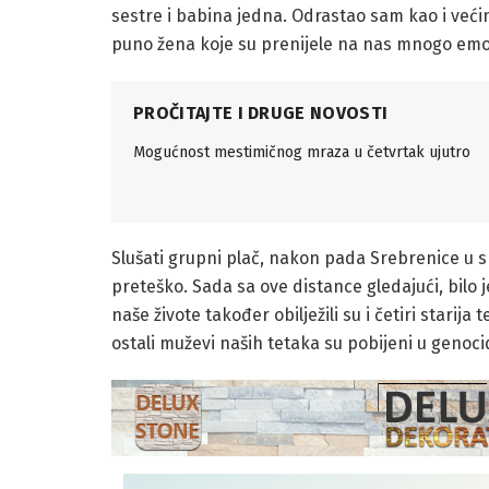
sestre i babina jedna. Odrastao sam kao i većin
puno žena koje su prenijele na nas mnogo emo
PROČITAJTE I DRUGE NOVOSTI
Mogućnost mestimičnog mraza u četvrtak ujutro
Slušati grupni plač, nakon pada Srebrenice u sr
preteško. Sada sa ove distance gledajući, bilo j
naše živote također obilježili su i četiri starija 
ostali muževi naših tetaka su pobijeni u genoc