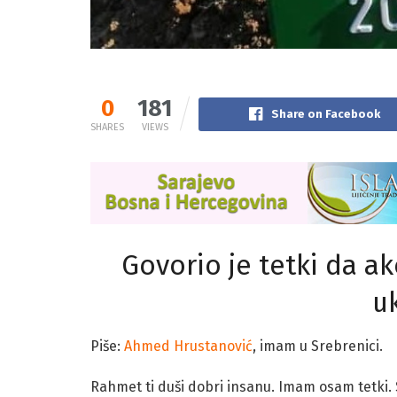
0
181
Share on Facebook
SHARES
VIEWS
Govorio je tetki da a
u
Piše:
Ahmed Hrustanović
, imam u Srebrenici.
Rahmet ti duši dobri insanu. Imam osam tetki