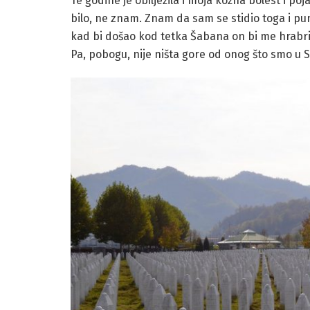
Te godine je obilježila i moja kožna bolest i poja
bilo, ne znam. Znam da sam se stidio toga i pu
kad bi došao kod tetka Šabana on bi me hrabrio i
Pa, pobogu, nije ništa gore od onog što smo u Sr