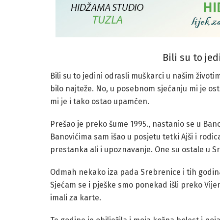
Bili su to je
Bili su to jedini odrasli muškarci u našim životi
bilo najteže. No, u posebnom sjećanju mi je os
mi je i tako ostao upamćen.
Prešao je preko šume 1995., nastanio se u Bano
Banovićima sam išao u posjetu tetki Ajši i rodic
prestanka ali i upoznavanje. One su ostale u Sr
Odmah nekako iza pada Srebrenice i tih godina d
Sjećam se i pješke smo ponekad išli preko Vije
imali za karte.