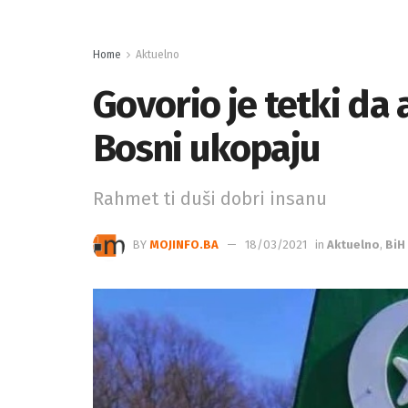
Home
Aktuelno
Govorio je tetki da 
Bosni ukopaju
Rahmet ti duši dobri insanu
BY
MOJINFO.BA
18/03/2021
in
Aktuelno
,
BiH