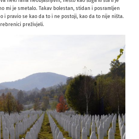
va neki rana neobjašnjivih, nešto kao šuga ili šta li je
no mi je smetalo. Takav bolestan, stidan i posramljen
 pravio se kao da to i ne postoji, kao da to nije ništa.
ebrenici preživjeli.