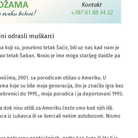
dini odrasli muškarci
ma koji su, posebno tetak Šaćir, bili uz nas kad nam je
tao tetak Šaban. Nosio je ime moga starijeg daidže pa
vićima, 2001. sa porodicom otišao u Ameriku. U
ama koje su bile moja generacija, što je značilo igra bez
ebrenici do 1995., moja porodica i ja deportovani 1993.
ok nisu otišli za Ameriku često smo kod njih išli.
nca iz Lukavca ili se švercali nekim autobusom. Nismo