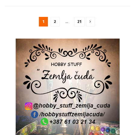
1
2
…
21