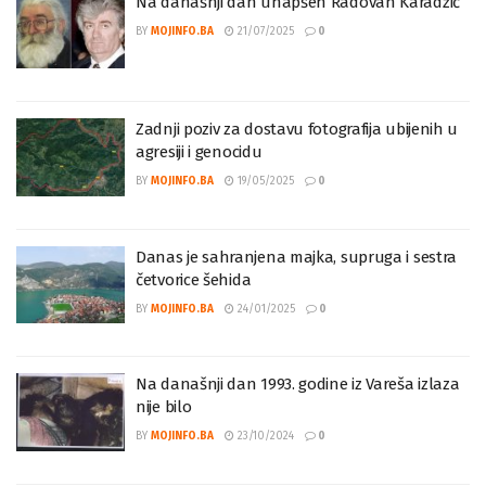
Na današnji dan uhapšen Radovan Karadžić
BY
MOJINFO.BA
21/07/2025
0
Zadnji poziv za dostavu fotografija ubijenih u
agresiji i genocidu
BY
MOJINFO.BA
19/05/2025
0
Danas je sahranjena majka, supruga i sestra
četvorice šehida
BY
MOJINFO.BA
24/01/2025
0
Na današnji dan 1993. godine iz Vareša izlaza
nije bilo
BY
MOJINFO.BA
23/10/2024
0