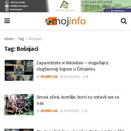
Home
Tag
Bošnjaci
Tag:
Bošnjaci
Zapamtićete vi Vidovdan – događaji iz
zloglasnog logora u Čelopeku
BY
MOJINFO.BA
28/06/2026
0
Sinovi, očevi, komšije, borci su ostavli sve za
nas
BY
MOJINFO.BA
11/09/2025
0