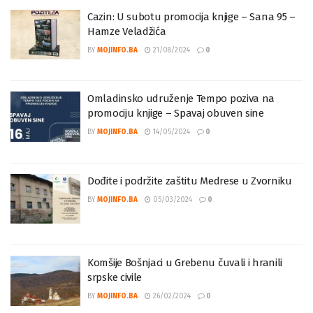
Cazin: U subotu promocija knjige – Sana 95 –
Hamze Veladžića
BY
MOJINFO.BA
21/08/2024
0
Omladinsko udruženje Tempo poziva na
promociju knjige – Spavaj obuven sine
BY
MOJINFO.BA
14/05/2024
0
Dođite i podržite zaštitu Medrese u Zvorniku
BY
MOJINFO.BA
05/03/2024
0
Komšije Bošnjaci u Grebenu čuvali i hranili
srpske civile
BY
MOJINFO.BA
26/02/2024
0