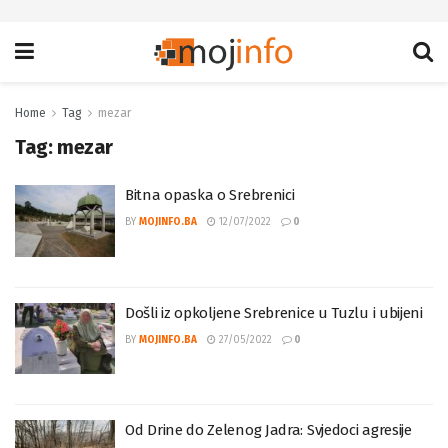
Home
Tag
mezar
Tag:
mezar
Bitna opaska o Srebrenici
BY
MOJINFO.BA
12/07/2022
0
Došli iz opkoljene Srebrenice u Tuzlu i ubijeni
BY
MOJINFO.BA
27/05/2022
0