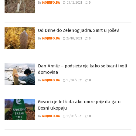
Od Drine do Zelenog Jadra: Svjedoci agresije
BY
MOJINFO.BA
03/12/2021
0
Od Drine do Zelenog Jadra: Smrt u Joševi
BY
MOJINFO.BA
28/10/2021
0
Dan Armije – podsjećanje kako se brani i voli
domovina
BY
MOJINFO.BA
15/04/2021
0
Govorio je tetki da ako umre prije da ga u
Bosni ukopaju
BY
MOJINFO.BA
18/03/2021
0